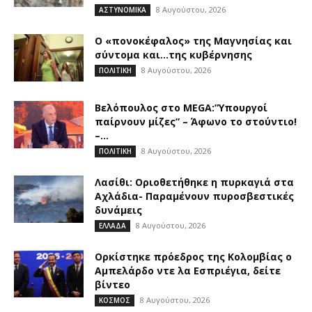
8 Αυγούστου, 2026
ΑΣΤΥΝΟΜΙΚΑ
Ο «πονοκέφαλος» της Μαγνησίας και
σύντομα και…της κυβέρνησης
8 Αυγούστου, 2026
ΠΟΛΙΤΙΚΗ
Βελόπουλος στο MEGA:”Υπουργοί
παίρνουν μίζες” – Άφωνο το στούντιο!
–...
8 Αυγούστου, 2026
ΠΟΛΙΤΙΚΗ
Λασίθι: Οριοθετήθηκε η πυρκαγιά στα
Αχλάδια- Παραμένουν πυροσβεστικές
δυνάμεις
8 Αυγούστου, 2026
ΕΛΛΑΔΑ
Ορκίστηκε πρόεδρος της Κολομβίας ο
Αμπελάρδο ντε λα Εσπριέγια, δείτε
βίντεο
8 Αυγούστου, 2026
ΚΟΣΜΟΣ