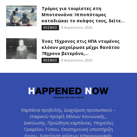
Τρόμος για τουρίστες στη
Μποτσουάνα: Ιπποπόταμος
καταδιώκει το σκάφος τους, δείτε...
8 Αυγούστου, 2026
ΚΟΣΜΟΣ
Ένας 15χρονος στις ΗΠΑ ντυμένος
κλόουν μαχαίρωσε μέχρι θανάτου
78χρονο βετεράνο,...
8 Αυγούστου, 2026
ΚΟΣΜΟΣ
Καμπάνια προβολής, Διαχείριση προσωπικού –
εταιρικού προφίλ Μέσων Κοινωνικής ,
Δικτύωσης, Προώθηση καμπάνιας, Υπηρεσίες
Γραφείου Τύπου, Επιστημονική υποστήριξη
έργου, Διαχείριση κρίσεων (επικοινωνιακά),