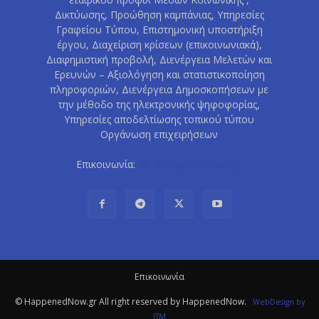
Δικτύωσης, Προώθηση καμπάνιας, Υπηρεσίες
Γραφείου Τύπου, Επιστημονική υποστήριξη
έργου, Διαχείριση κρίσεων (επικοινωνιακά),
Διαφημιστική προβολή, Διενέργεια Μελετών και
Ερευνών – Αξιολόγηση και στατιστικοποίηση
πληροφοριών, Διενέργεια Δημοσκοπήσεων με
την μέθοδο της ηλεκτρονικής ψηφοφορίας,
Υπηρεσίες αποδελτίωσης τοπικού τύπου
Οργάνωση επιχειρήσεων
Επικοινωνία:
info@happenednow.gr
Eπικοινωνία
© HappenedNow.gr All right reserved by HappenedNow.
WebDesign
by
ITM