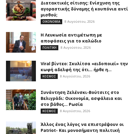
Διατακτικές σίτισης: Ενίσχυση της
αγοραστικής δύναμης ή κουπόνια αντί
μισθού;
8 Αυγούστου, 2026
ΟΙΚΟΝΟΜΙΑ
Η Λευκωσία αντιμέτωπη με
αποφάσεις για το καλώδιο
8 Αυγούστου, 2026
ΠΟΛΙΤΙΚΗ
Viral βίντεο: Σκυλίτσα «ειδοποιεί» την
κωφή αδελφή της ότι… ήρθε η...
8 Αυγούστου, 2026
ΚΟΣΜΟΣ
Συνάντηση Ζελένσκι-Βούτσιτς στο
Βελιγράδι: Οικονομία, ασφάλεια και
στο βάθος… Ρωσία
8 Αυγούστου, 2026
ΚΟΣΜΟΣ
Άλλος ένας λόγος να επιστρέψουν οι
Patriot- Και μονοσήμαντη πολιτική