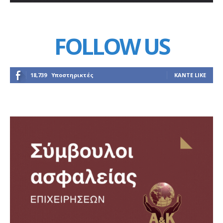
FOLLOW US
18,739
Υποστηρικτές
ΚΆΝΤΕ LIKE