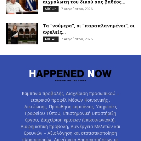
αιχμάλωτη του δικού σας βαθέος...
7 Αυγούστου, 2026
ΑΠΟΨΗ
Τα “νούμερα”, οι “παραπλανημένοι”, οι
αφελείς…
7 Αυγούστου, 2026
ΑΠΟΨΗ
Καμπάνια προβολής, Διαχείριση προσωπικού –
εταιρικού προφίλ Μέσων Κοινωνικής ,
Δικτύωσης, Προώθηση καμπάνιας, Υπηρεσίες
Γραφείου Τύπου, Επιστημονική υποστήριξη
έργου, Διαχείριση κρίσεων (επικοινωνιακά),
Διαφημιστική προβολή, Διενέργεια Μελετών και
Ερευνών – Αξιολόγηση και στατιστικοποίηση
πληροφοριών, Διενέργεια Δημοσκοπήσεων με