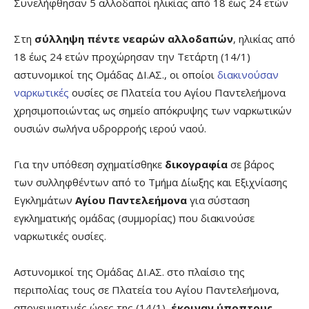
Συνελήφθησαν 5 αλλοδαποί ηλικίας από 18 έως 24 ετών
Στη
σύλληψη πέντε νεαρών αλλοδαπών
, ηλικίας από
18 έως 24 ετών προχώρησαν την Τετάρτη (14/1)
αστυνομικοί της Ομάδας ΔΙ.ΑΣ., οι οποίοι
διακινούσαν
ναρκωτικές
ουσίες σε Πλατεία του Αγίου Παντελεήμονα
χρησιμοποιώντας ως σημείο απόκρυψης των ναρκωτικών
ουσιών σωλήνα υδρορροής ιερού ναού.
Για την υπόθεση σχηματίσθηκε
δικογραφία
σε βάρος
των συλληφθέντων από το Τμήμα Δίωξης και Εξιχνίασης
Εγκλημάτων
Αγίου Παντελεήμονα
για σύσταση
εγκληματικής ομάδας (συμμορίας) που διακινούσε
ναρκωτικές ουσίες.
Αστυνομικοί της Ομάδας ΔΙ.ΑΣ. στο πλαίσιο της
περιπολίας τους σε Πλατεία του Αγίου Παντελεήμονα,
απογευματινές ώρες της (14/1),
έκριναν ύποπτους