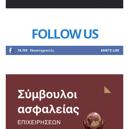
FOLLOW US
18,739
Υποστηρικτές
ΚΆΝΤΕ LIKE