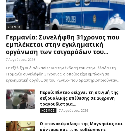
ΚΟΣΜΟΣ
Γερμανία: Συνελήφθη 31χρονος που
εμπλέκεται στην εγκληματική
οργάνωση των τσιγαράδων του...
7 Αυγούστου, 2026
Σε εξέλιξη οι διαδικασίες για την έκδοσή του στην Ελλάδα Στη
Γερμανία συνελήφθη 31χρονος, ο οποίος είχε εμπλοκή σε
εγκληματική οργάνωση του «Έντικ» που δραστηριοποιούνταν...
Περού: Βίντεο δείχνει τη στιγμή της
σεξουαλικής επίθεσης σε 26χρονη
τραγουδίστρια...
7 Αυγούστου, 2026
ΚΟΣΜΟΣ
Ο «πονοκέφαλος» της Μαγνησίας και
σύντομα και…της κυβέρνησης