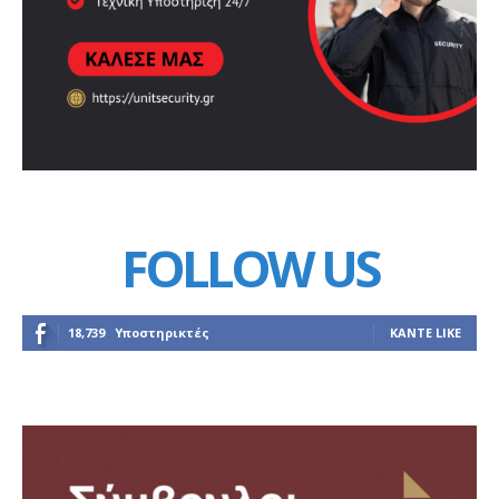
FOLLOW US
18,739
Υποστηρικτές
ΚΆΝΤΕ LIKE