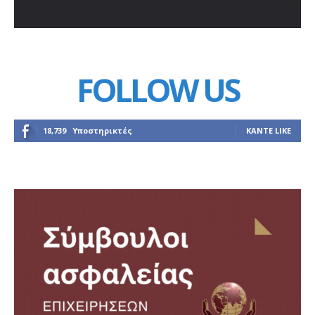
FOLLOW US
18,739
Υποστηρικτές
ΚΆΝΤΕ LIKE