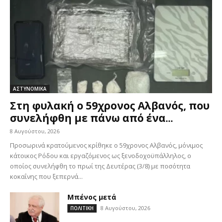
ΑΣΤΥΝΟΜΙΚΑ
Στη φυλακή ο 59χρονος Αλβανός, που
συνελήφθη με πάνω από ένα...
8 Αυγούστου, 2026
Προσωρινά κρατούμενος κρίθηκε ο 59χρονος Αλβανός, μόνιμος
κάτοικος Ρόδου και εργαζόμενος ως ξενοδοχοϋπάλληλος, ο
οποίος συνελήφθη το πρωί της Δευτέρας (3/8) με ποσότητα
κοκαΐνης που ξεπερνά...
Μπένος μετά
8 Αυγούστου, 2026
ΠΟΛΙΤΙΚΗ