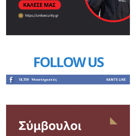
FOLLOW US
18,739
Υποστηρικτές
ΚΆΝΤΕ LIKE