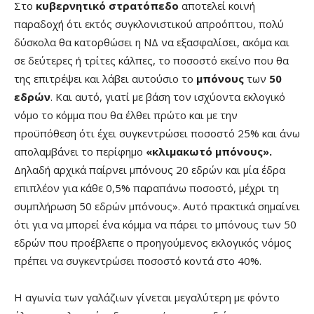
Στο
κυβερνητικό στρατόπεδο
αποτελεί κοινή
παραδοχή ότι εκτός συγκλονιστικού απροόπτου, πολύ
δύσκολα θα κατορθώσει η ΝΔ να εξασφαλίσει, ακόμα και
σε δεύτερες ή τρίτες κάλπες, το ποσοστό εκείνο που θα
της επιτρέψει και λάβει αυτούσιο το
μπόνους
των
50
εδρών
. Και αυτό, γιατί με βάση τον ισχύοντα εκλογικό
νόμο το κόμμα που θα έλθει πρώτο και με την
προϋπόθεση ότι έχει συγκεντρώσει ποσοστό 25% και άνω
απολαμβάνει το περίφημο
«κλιμακωτό μπόνους».
Δηλαδή αρχικά παίρνει μπόνους 20 εδρών και μία έδρα
επιπλέον για κάθε 0,5% παραπάνω ποσοστό, μέχρι τη
συμπλήρωση 50 εδρών μπόνους». Αυτό πρακτικά σημαίνει
ότι για να μπορεί ένα κόμμα να πάρει το μπόνους των 50
εδρών που προέβλεπε ο προηγούμενος εκλογικός νόμος
πρέπει να συγκεντρώσει ποσοστό κοντά στο 40%.
Η αγωνία των γαλάζιων γίνεται μεγαλύτερη με φόντο