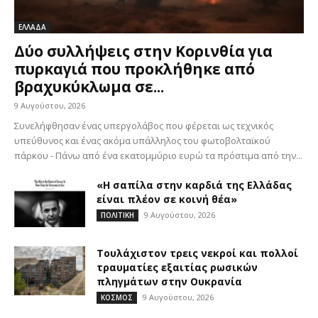
ΕΛΛΑΔΑ
Δύο συλλήψεις στην Κορινθία για
πυρκαγιά που προκλήθηκε από
βραχυκύκλωμα σε...
9 Αυγούστου, 2026
Συνελήφθησαν ένας υπεργολάβος που φέρεται ως τεχνικός
υπεύθυνος και ένας ακόμα υπάλληλος του φωτοβολταϊκού
πάρκου - Πάνω από ένα εκατομμύριο ευρώ τα πρόστιμα από την...
«Η σαπίλα στην καρδιά της Ελλάδας
είναι πλέον σε κοινή θέα»
9 Αυγούστου, 2026
ΠΟΛΙΤΙΚΗ
Τουλάχιστον τρεις νεκροί και πολλοί
τραυματίες εξαιτίας ρωσικών
πληγμάτων στην Ουκρανία
9 Αυγούστου, 2026
ΚΟΣΜΟΣ