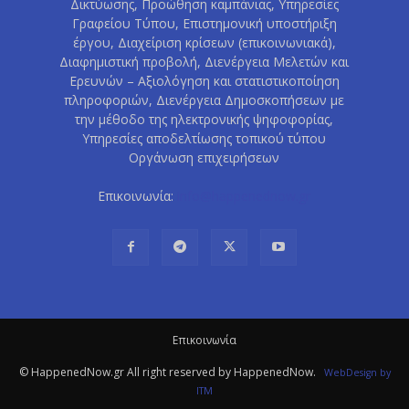
Δικτύωσης, Προώθηση καμπάνιας, Υπηρεσίες
Γραφείου Τύπου, Επιστημονική υποστήριξη
έργου, Διαχείριση κρίσεων (επικοινωνιακά),
Διαφημιστική προβολή, Διενέργεια Μελετών και
Ερευνών – Αξιολόγηση και στατιστικοποίηση
πληροφοριών, Διενέργεια Δημοσκοπήσεων με
την μέθοδο της ηλεκτρονικής ψηφοφορίας,
Υπηρεσίες αποδελτίωσης τοπικού τύπου
Οργάνωση επιχειρήσεων
Επικοινωνία:
info@happenednow.gr
Eπικοινωνία
© HappenedNow.gr All right reserved by HappenedNow.
WebDesign
by
ITM