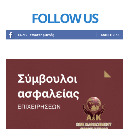
FOLLOW US
18,739
Υποστηρικτές
ΚΆΝΤΕ LIKE