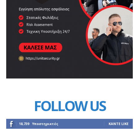
FOLLOW US
18,739
Υποστηρικτές
ΚΆΝΤΕ LIKE