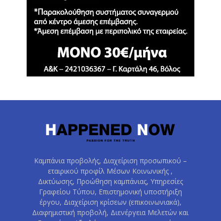
Καμπάνια προβολής, Διαχείριση προσωπικού –
εταιρικού προφίλ Μέσων Κοινωνικής ,
Δικτύωσης, Προώθηση καμπάνιας, Υπηρεσίες
Γραφείου Τύπου, Επιστημονική υποστήριξη
έργου, Διαχείριση κρίσεων (επικοινωνιακά),
Διαφημιστική προβολή, Διενέργεια Μελετών και