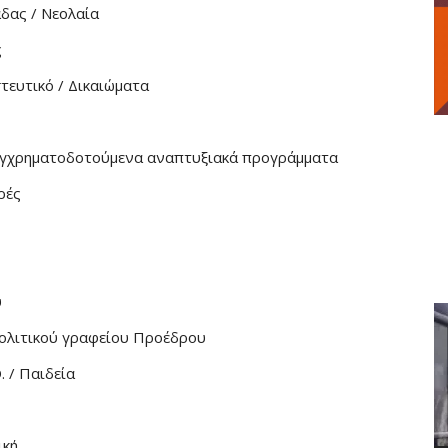
δας / Νεολαία
ς
τευτικό / Δικαιώματα
συγχρηματοδοτούμενα αναπτυξιακά προγράμματα
ρές
υ
ολιτικού γραφείου Προέδρου
 / Παιδεία
ική