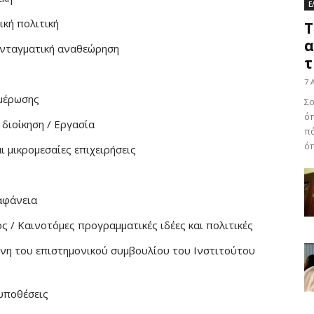
Ε
ική πολιτική
Τ
α
υνταγματική αναθεώρηση
τ
7 
ημέρωσης
Σο
ό
διοίκηση / Εργασία
πά
όπ
 μικρομεσαίες επιχειρήσεις
αφάνεια
ς / Καινοτόμες προγραμματικές ιδέες και πολιτικές
νη του επιστημονικού συμβουλίου του Ινστιτούτου
 υποθέσεις