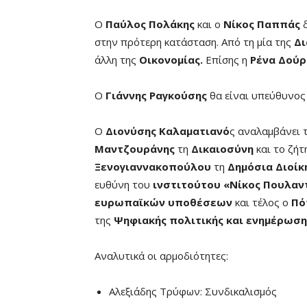
Ο
Παύλος Πολάκης
και ο
Νίκος Παππάς
δ
στην πρότερη κατάσταση. Από τη μία της
Δι
άλλη της
Οικονομίας.
Επίσης η
Ρένα Δούρ
Ο
Γιάννης Ραγκούσης
θα είναι υπεύθυνος
Ο
Διονύσης Καλαματιανό
ς αναλαμβάνει 
Μαντζουράνης
τη
Δικαιοσύνη
και το ζήτ
Ξενογιαννακοπούλου
τη
Δημόσια Διοίκ
ευθύνη του
ινστιτούτου «Νίκος Πουλαν
ευρωπαϊκών υποθέσεων
και τέλος ο
Πό
της
Ψηφιακής πολιτικής και ενημέρωση
Αναλυτικά οι αρμοδιότητες:
Αλεξιάδης Τρύφων: Συνδικαλισμός