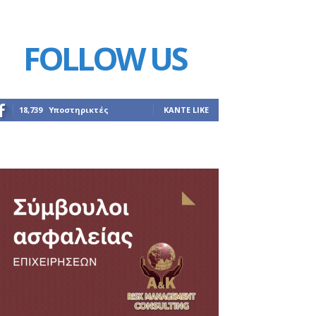
FOLLOW US
18,739
Υποστηρικτές
ΚΆΝΤΕ LIKE