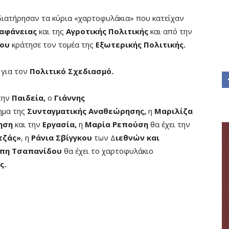
ιατήρησαν τα κύρια «χαρτοφυλάκια» που κατείχαν
αφάνειας
και της
Αγροτικής Πολιτικής
και από την
ου
κράτησε τον τομέα της
Εξωτερικής Πολιτικής.
 για τον
Πολιτικό Σχεδιασμό.
την
Παιδεία,
ο
Γιάννης
ημα της
Συνταγματικής Αναθεώρησης,
η
Μαριλίζα
ηση
και την
Εργασία,
η
Μαρία Ρεπούση
θα έχει την
τζάς»
, η
Ράνια Σβίγγκου
των Δ
ιεθνών και
πη Τσαπανίδου
θα έχει το χαρτοφυλάκιο
ς.