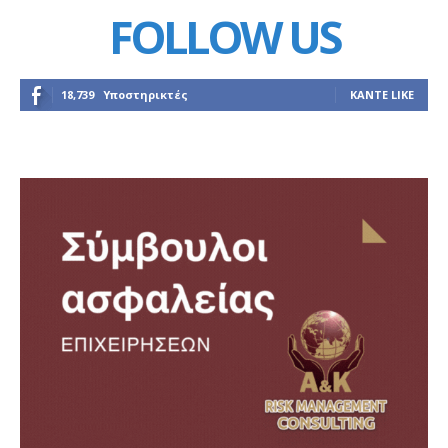
FOLLOW US
18,739
Υποστηρικτές
ΚΆΝΤΕ LIKE