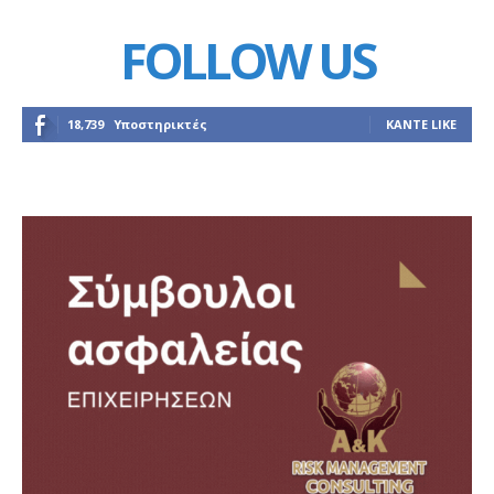
FOLLOW US
18,739
Υποστηρικτές
ΚΆΝΤΕ LIKE