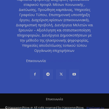
εταιρικού προφίλ Μέσων Κοινωνικής ,
Δικτύωσης, Προώθηση καμπάνιας, Υπηρεσίες
Γραφείου Τύπου, Επιστημονική υποστήριξη
έργου, Διαχείριση κρίσεων (επικοινωνιακά),
Διαφημιστική προβολή, Διενέργεια Μελετών και
Ερευνών – Αξιολόγηση και στατιστικοποίηση
πληροφοριών, Διενέργεια Δημοσκοπήσεων με
την μέθοδο της ηλεκτρονικής ψηφοφορίας,
Υπηρεσίες αποδελτίωσης τοπικού τύπου
Οργάνωση επιχειρήσεων
Επικοινωνία:
info@happenednow.gr
Eπικοινωνία
© HappenedNow.gr All right reserved by HappenedNow.
WebDesign
by