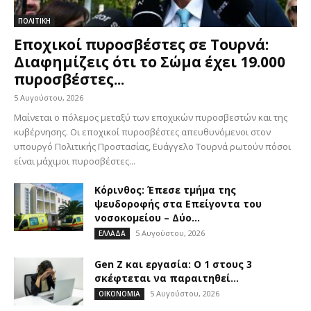
ΠΟΛΙΤΙΚΗ
Εποχικοί πυροσβέστες σε Τουρνά:
Διαφημίζεις ότι το Σώμα έχει 19.000
πυροσβέστες...
5 Αυγούστου, 2026
Μαίνεται ο πόλεμος μεταξύ των εποχικών πυροσβεστών και της
κυβέρνησης. Οι εποχικοί πυροσβέστες απευθυνόμενοι στον
υπουργό Πολιτικής Προστασίας, Ευάγγελο Τουρνά ρωτούν πόσοι
είναι μάχιμοι πυροσβέστες...
Κόρινθος: Έπεσε τμήμα της
ψευδοροφής στα Επείγοντα του
νοσοκομείου – Δύο...
5 Αυγούστου, 2026
ΕΛΛΑΔΑ
Gen Z και εργασία: Ο 1 στους 3
σκέφτεται να παραιτηθεί...
5 Αυγούστου, 2026
ΟΙΚΟΝΟΜΙΑ