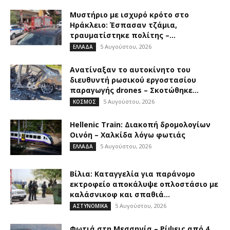
Μυστήριο με ισχυρό κρότο στο
Ηράκλειο: Έσπασαν τζάμια,
τραυματίστηκε πολίτης –...
5 Αυγούστου, 2026
ΕΛΛΑΔΑ
Ανατίναξαν το αυτοκίνητο του
διευθυντή ρωσικού εργοστασίου
παραγωγής drones – Σκοτώθηκε...
5 Αυγούστου, 2026
ΚΟΣΜΟΣ
Hellenic Train: Διακοπή δρομολογίων
Οινόη – Χαλκίδα λόγω φωτιάς
5 Αυγούστου, 2026
ΕΛΛΑΔΑ
Βίλια: Καταγγελία για παράνομο
εκτροφείο αποκάλυψε οπλοστάσιο με
καλάσνικοφ και σπαθιά...
5 Αυγούστου, 2026
ΑΣΤΥΝΟΜΙΚΑ
Φωτιά στη Μεσσηνία – Ρίψεις από 4