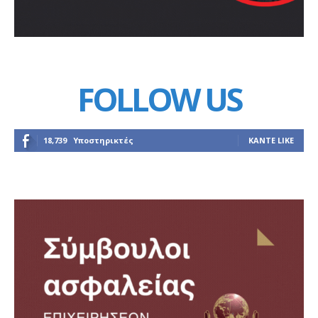
FOLLOW US
18,739
Υποστηρικτές
ΚΆΝΤΕ LIKE