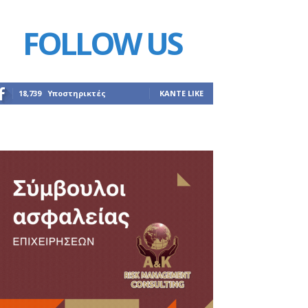
FOLLOW US
18,739
Υποστηρικτές
ΚΆΝΤΕ LIKE