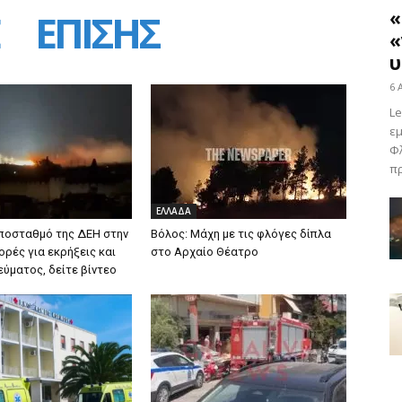
ΕΠΙΣΗΣ
«
«
υ
6 
Le
εμ
Φλ
πρ
ΕΛΛΑΔΑ
ποσταθμό της ΔΕΗ στην
Βόλος: Μάχη με τις φλόγες δίπλα
ρές για εκρήξεις και
στο Αρχαίο Θέατρο
εύματος, δείτε βίντεο