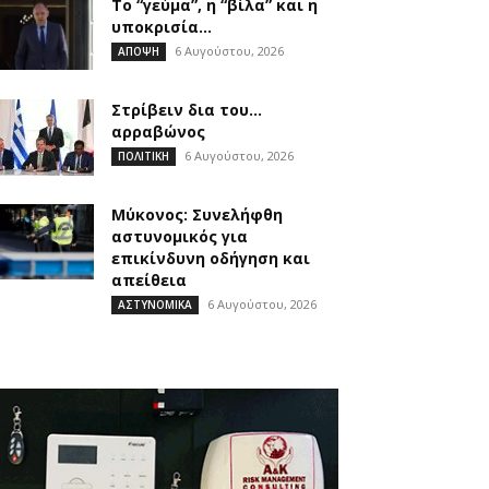
Το “γεύμα”, η “βίλα” και η
υποκρισία…
6 Αυγούστου, 2026
ΑΠΟΨΗ
Στρίβειν δια του…
αρραβώνος
6 Αυγούστου, 2026
ΠΟΛΙΤΙΚΗ
Μύκονος: Συνελήφθη
αστυνομικός για
επικίνδυνη οδήγηση και
απείθεια
6 Αυγούστου, 2026
ΑΣΤΥΝΟΜΙΚΑ