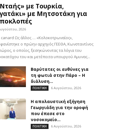
Νταής» με Τουρκία,
γατάκι» με Μητσοτάκη για
ποκλοπές
Αυγούστου, 2026
 canard Ως άλλος … «Κολοκοτρωναίος»,
φανίστηκε ο πρώην αρχηγός ΓΕΕΘΑ, Κωνσταντίνος
ώρος, ο οποίος, ξεσηκώνοντας τα λόγια του
οκατόχου του και μετέπειτα υπουργού Αμυνας...
Βαρύτατες οι ευθύνες για
τη φωτιά στην Πάρο – Η
διάλυση...
6 Αυγούστου, 2026
ΠΟΛΙΤΙΚΗ
Η απολαυστική εξήγηση
Γεωργιάδη για την οροφή
που έπεσε στο
νοσοκομείο...
6 Αυγούστου, 2026
ΠΟΛΙΤΙΚΗ