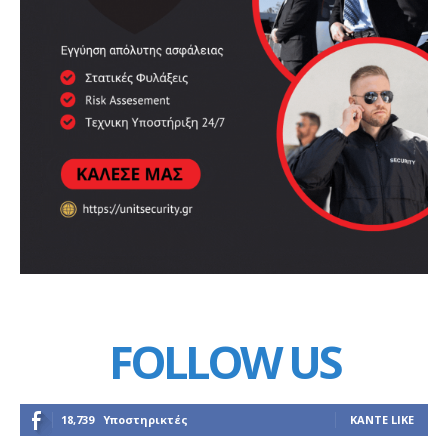
FOLLOW US
18,739
Υποστηρικτές
ΚΆΝΤΕ LIKE