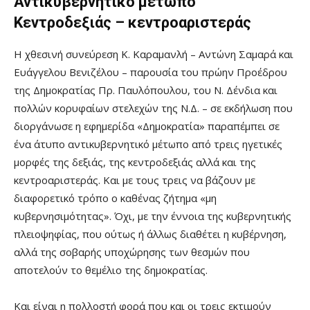
Αντικυβερνητικό μέτωπο
Κεντροδεξιάς
–
κεντροαριστεράς
Η χθεσινή συνεύρεση Κ. Καραμανλή – Αντώνη Σαμαρά και
Ευάγγελου Βενιζέλου – παρουσία του πρώην Προέδρου
της Δημοκρατίας Πρ. Παυλόπουλου, του Ν. Δένδια και
πολλών κορυφαίων στελεχών της Ν.Δ. – σε εκδήλωση που
διοργάνωσε η εφημερίδα
«
Δημοκρατία
»
παραπέμπει σε
ένα άτυπο αντικυβερνητικό μέτωπο από τρεις ηγετικές
μορφές της δεξιάς, της κεντροδεξιάς αλλά και της
κεντροαριστεράς. Και με τους τρεις να βάζουν με
διαφορετικό τρόπο ο καθένας ζήτημα
«
μη
κυβερνησιμότητας
».
Όχι, με την έννοια της κυβερνητικής
πλειοψηφίας, που ούτως ή άλλως διαθέτει η κυβέρνηση,
αλλά της σοβαρής υποχώρησης των θεσμών που
αποτελούν το θεμέλιο της δημοκρατίας.
Και είναι η πολλοστή φορά που και οι τρεις εκτιμούν