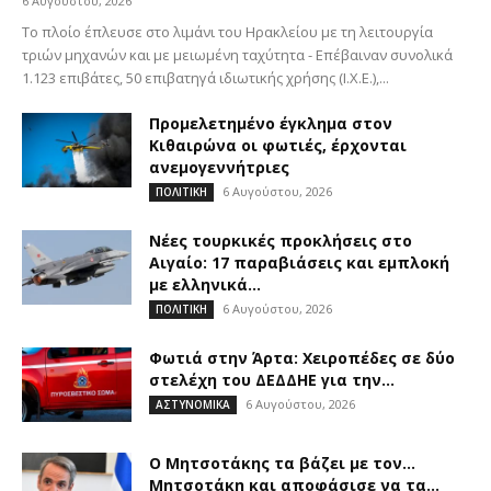
6 Αυγούστου, 2026
Το πλοίο έπλευσε στο λιμάνι του Ηρακλείου με τη λειτουργία
τριών μηχανών και με μειωμένη ταχύτητα - Επέβαιναν συνολικά
1.123 επιβάτες, 50 επιβατηγά ιδιωτικής χρήσης (Ι.Χ.Ε.),...
Προμελετημένο έγκλημα στον
Κιθαιρώνα οι φωτιές, έρχονται
ανεμογεννήτριες
6 Αυγούστου, 2026
ΠΟΛΙΤΙΚΗ
Νέες τουρκικές προκλήσεις στο
Αιγαίο: 17 παραβιάσεις και εμπλοκή
με ελληνικά...
6 Αυγούστου, 2026
ΠΟΛΙΤΙΚΗ
Φωτιά στην Άρτα: Χειροπέδες σε δύο
στελέχη του ΔΕΔΔΗΕ για την...
6 Αυγούστου, 2026
ΑΣΤΥΝΟΜΙΚΑ
Ο Μητσοτάκης τα βάζει με τον…
Μητσοτάκη και αποφάσισε να τα...