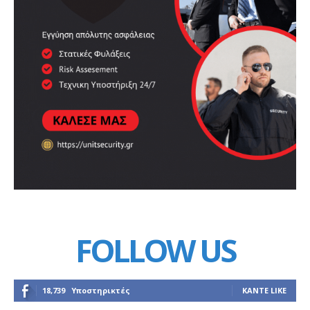
FOLLOW US
18,739
Υποστηρικτές
ΚΆΝΤΕ LIKE