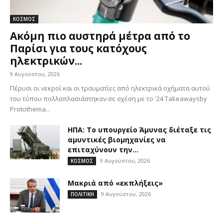
ΚΟΣΜΟΣ
Ακόμη πιο αυστηρά μέτρα από το
Παρίσι για τους κατόχους
ηλεκτρικών...
9 Αυγούστου, 2026
Πέρυσι οι νεκροί και οι τραυματίες από ηλεκτρικά οχήματα αυτού
του τύπου πολλαπλασιάστηκαν σε σχέση με το '24 Takeawaysby
Protothema...
ΗΠΑ: Το υπουργείο Άμυνας διέταξε τις
αμυντικές βιομηχανίες να
επιταχύνουν την...
9 Αυγούστου, 2026
ΚΟΣΜΟΣ
Μακριά από «εκπλήξεις»
9 Αυγούστου, 2026
ΠΟΛΙΤΙΚΗ