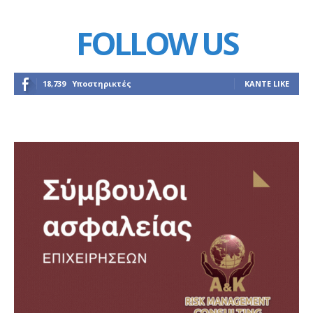
FOLLOW US
18,739
Υποστηρικτές
ΚΆΝΤΕ LIKE