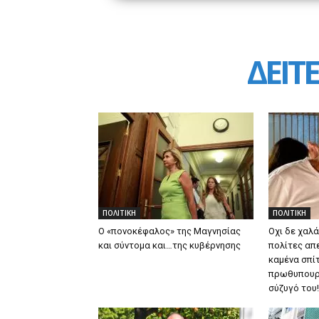
ΔΕΙΤΕ
ΠΟΛΙΤΙΚΗ
ΠΟΛΙΤΙΚΗ
Ο «πονοκέφαλος» της Μαγνησίας
Οχι δε χαλά
και σύντομα και…της κυβέρνησης
πολίτες απ
καμένα σπίτ
πρωθυπουργ
σύζυγό του!