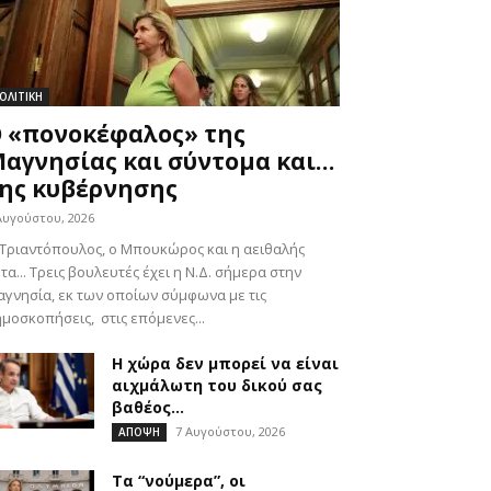
ΟΛΙΤΙΚΗ
 «πονοκέφαλος» της
αγνησίας και σύντομα και…
ης κυβέρνησης
Αυγούστου, 2026
Τριαντόπουλος, ο Μπουκώρος και η αειθαλής
τα... Τρεις βουλευτές έχει η Ν.Δ. σήμερα στην
γνησία, εκ των οποίων σύμφωνα με τις
μοσκοπήσεις, στις επόμενες...
Η χώρα δεν μπορεί να είναι
αιχμάλωτη του δικού σας
βαθέος...
7 Αυγούστου, 2026
ΑΠΟΨΗ
Τα “νούμερα”, οι