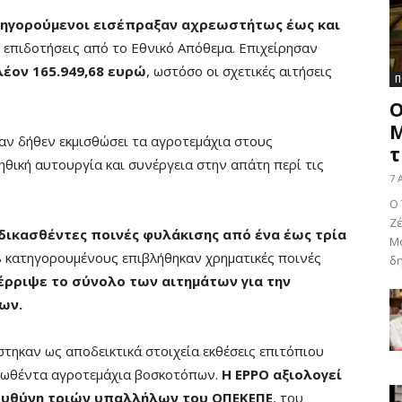
τηγορούμενοι εισέπραξαν αχρεωστήτως έως και
 επιδοτήσεις από το Εθνικό Απόθεμα. Επιχείρησαν
έον 165.949,68 ευρώ
, ωστόσο οι σχετικές αιτήσεις
Π
Ο
Μ
αν δήθεν εκμισθώσει τα αγροτεμάχια στους
τ
θική αυτουργία και συνέργεια στην απάτη περί τις
7 
Ο 
Ζέ
δικασθέντες ποινές φυλάκισης από ένα έως τρία
Μα
8 κατηγορουμένους επιβλήθηκαν χρηματικές ποινές
δη
έρριψε το σύνολο των αιτημάτων για την
ων.
στηκαν ως αποδεικτικά στοιχεία εκθέσεις επιτόπιου
λωθέντα αγροτεμάχια βοσκοτόπων.
Η EPPO αξιολογεί
 ευθύνη τριών υπαλλήλων του ΟΠΕΚΕΠΕ
, του