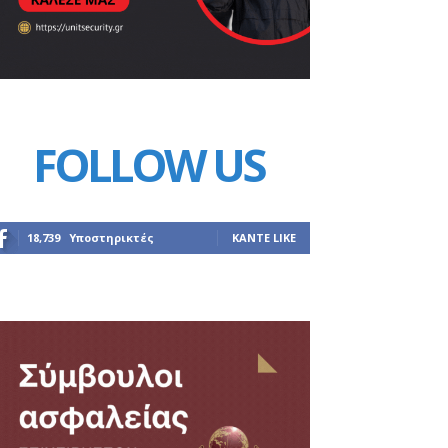
FOLLOW US
18,739
Υποστηρικτές
ΚΆΝΤΕ LIKE