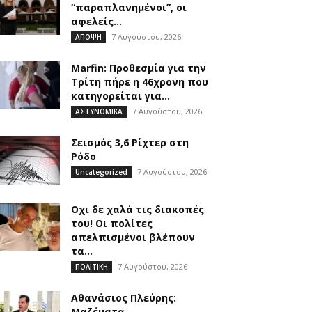
“παραπλανημένοι”, οι
αφελείς…
7 Αυγούστου, 2026
ΑΠΟΨΗ
Marfin: Προθεσμία για την
Τρίτη πήρε η 46χρονη που
κατηγορείται για...
7 Αυγούστου, 2026
ΑΣΤΥΝΟΜΙΚΑ
Σεισμός 3,6 Ρίχτερ στη
Ρόδο
7 Αυγούστου, 2026
Uncategorized
Οχι δε χαλά τις διακοπές
του! Οι πολίτες
απελπισμένοι βλέπουν
τα...
7 Αυγούστου, 2026
ΠΟΛΙΤΙΚΗ
Αθανάσιος Πλεύρης:
Μαζέματα