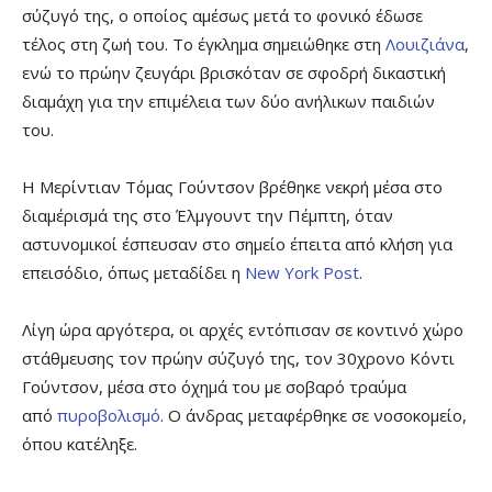
σύζυγό της, ο οποίος αμέσως μετά το φονικό έδωσε
τέλος στη ζωή του. Το έγκλημα σημειώθηκε στη
Λουιζιάνα
,
ενώ το πρώην ζευγάρι βρισκόταν σε σφοδρή δικαστική
διαμάχη για την επιμέλεια των δύο ανήλικων παιδιών
του.
Η Μερίντιαν Τόμας Γούντσον βρέθηκε νεκρή μέσα στο
διαμέρισμά της στο Έλμγουντ την Πέμπτη, όταν
αστυνομικοί έσπευσαν στο σημείο έπειτα από κλήση για
επεισόδιο, όπως μεταδίδει η
New York Post
.
Λίγη ώρα αργότερα, οι αρχές εντόπισαν σε κοντινό χώρο
στάθμευσης τον πρώην σύζυγό της, τον 30χρονο Κόντι
Γούντσον, μέσα στο όχημά του με σοβαρό τραύμα
από
πυροβολισμό
. Ο άνδρας μεταφέρθηκε σε νοσοκομείο,
όπου κατέληξε.