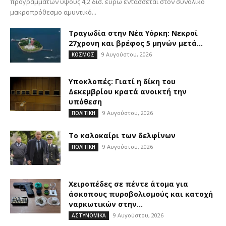
προγραμμάτων ύψους 4,2 δισ. ευρώ εντάσσεται στον συνολικό
μακροπρόθεσμο αμυντικό...
Τραγωδία στην Νέα Υόρκη: Νεκροί
27χρονη και βρέφος 5 μηνών μετά...
9 Αυγούστου, 2026
ΚΟΣΜΟΣ
Υποκλοπές: Γιατί η δίκη του
Δεκεμβρίου κρατά ανοικτή την
υπόθεση
9 Αυγούστου, 2026
ΠΟΛΙΤΙΚΗ
Το καλοκαίρι των δελφίνων
9 Αυγούστου, 2026
ΠΟΛΙΤΙΚΗ
Χειροπέδες σε πέντε άτομα για
άσκοπους πυροβολισμούς και κατοχή
ναρκωτικών στην...
9 Αυγούστου, 2026
ΑΣΤΥΝΟΜΙΚΑ