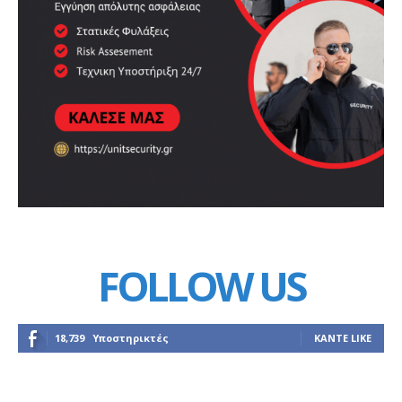
FOLLOW US
18,739
Υποστηρικτές
ΚΆΝΤΕ LIKE