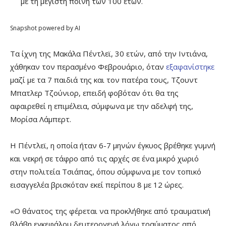
με τη μέγιστη ποινή των 100 ετών.
Snapshot powered by AI
Τα ίχνη της Μακάλα Πέντλεϊ, 30 ετών, από την Ιντιάνα,
χάθηκαν τον περασμένο Φεβρουάριο, όταν
εξαφανίστηκε
μαζί με τα 7 παιδιά της και τον πατέρα τους, Τζουντ
Μπατλερ Τζούνιορ, επειδή φοβόταν ότι θα της
αφαιρεθεί η επιμέλεια, σύμφωνα με την αδελφή της,
Μορίσα Λάμπερτ.
Η Πέντλεϊ, η οποία ήταν 6-7 μηνών έγκυος βρέθηκε γυμνή
και νεκρή σε τάφρο από τις αρχές σε ένα μικρό χωριό
στην πολιτεία Τσιάπας, όπου σύμφωνα με τον τοπικό
εισαγγελέα βρισκόταν εκεί περίπου 8 με 12 ώρες.
«Ο θάνατος της φέρεται να προκλήθηκε από τραυματική
βλάβη εγκεφάλου δευτερογενή λόγω τραύματος από