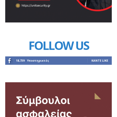
FOLLOW US
18,739
Υποστηρικτές
ΚΆΝΤΕ LIKE