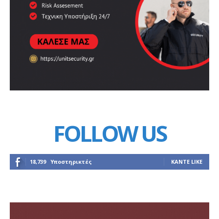
FOLLOW US
18,739
Υποστηρικτές
ΚΆΝΤΕ LIKE