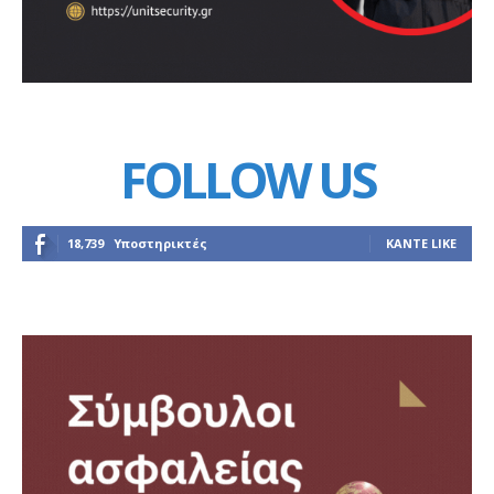
FOLLOW US
18,739
Υποστηρικτές
ΚΆΝΤΕ LIKE