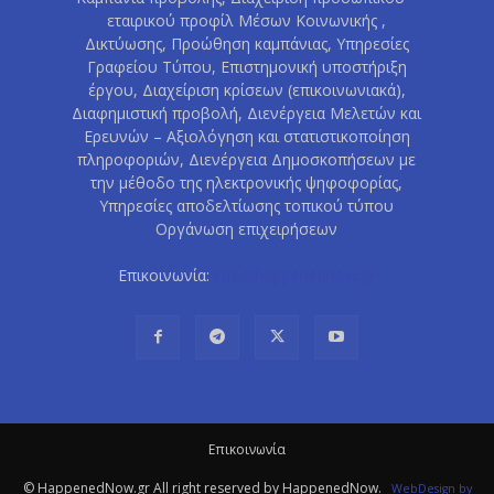
εταιρικού προφίλ Μέσων Κοινωνικής ,
Δικτύωσης, Προώθηση καμπάνιας, Υπηρεσίες
Γραφείου Τύπου, Επιστημονική υποστήριξη
έργου, Διαχείριση κρίσεων (επικοινωνιακά),
Διαφημιστική προβολή, Διενέργεια Μελετών και
Ερευνών – Αξιολόγηση και στατιστικοποίηση
πληροφοριών, Διενέργεια Δημοσκοπήσεων με
την μέθοδο της ηλεκτρονικής ψηφοφορίας,
Υπηρεσίες αποδελτίωσης τοπικού τύπου
Οργάνωση επιχειρήσεων
Επικοινωνία:
info@happenednow.gr
Eπικοινωνία
© HappenedNow.gr All right reserved by HappenedNow.
WebDesign
by