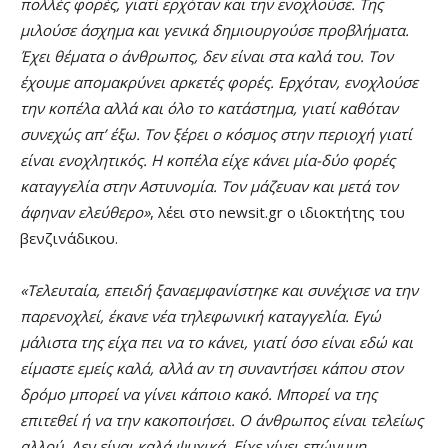
πολλές φορές, γιατί ερχόταν και την ενοχλούσε. Της
μιλούσε άσχημα και γενικά δημιουργούσε προβλήματα.
Έχει θέματα ο άνθρωπος, δεν είναι στα καλά του. Τον
έχουμε απομακρύνει αρκετές φορές. Ερχόταν, ενοχλούσε
την κοπέλα αλλά και όλο το κατάστημα, γιατί καθόταν
συνεχώς απ’ έξω. Τον ξέρει ο κόσμος στην περιοχή γιατί
είναι ενοχλητικός. Η κοπέλα είχε κάνει μία-δύο φορές
καταγγελία στην Αστυνομία. Τον μάζευαν και μετά τον
άφηναν ελεύθερο»
, λέει στο newsit.gr ο ιδιοκτήτης του
βενζινάδικου.
«Τελευταία, επειδή ξαναεμφανίστηκε και συνέχισε να την
παρενοχλεί, έκανε νέα τηλεφωνική καταγγελία. Εγώ
μάλιστα της είχα πει να το κάνει, γιατί όσο είναι εδώ και
είμαστε εμείς καλά, αλλά αν τη συναντήσει κάπου στον
δρόμο μπορεί να γίνει κάποιο κακό. Μπορεί να της
επιτεθεί ή να την κακοποιήσει. Ο άνθρωπος είναι τελείως
αλλού. Δεν είναι καλά ψυχικά. Είχε γίνει επώνυμη