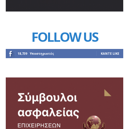
FOLLOW US
18,739
Υποστηρικτές
ΚΆΝΤΕ LIKE