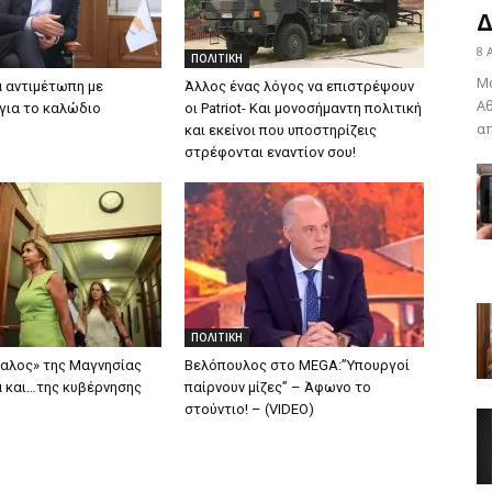
Δ
8 
ΠΟΛΙΤΙΚΗ
Μό
 αντιμέτωπη με
Άλλος ένας λόγος να επιστρέψουν
Αθ
για το καλώδιο
οι Patriot- Και μονοσήμαντη πολιτική
απ
και εκείνοι που υποστηρίζεις
στρέφονται εναντίον σου!
ΠΟΛΙΤΙΚΗ
αλος» της Μαγνησίας
Βελόπουλος στο MEGA:”Υπουργοί
α και…της κυβέρνησης
παίρνουν μίζες” – Άφωνο το
στούντιο! – (VIDEO)