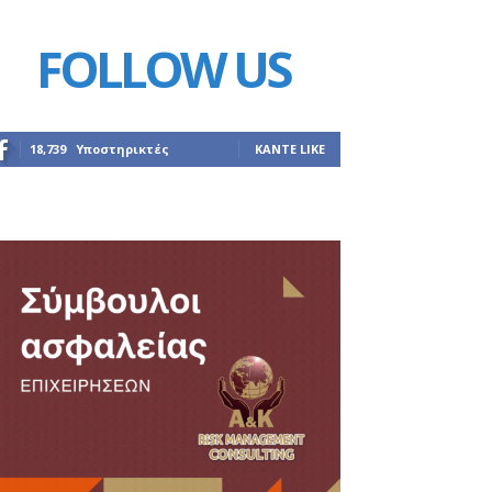
FOLLOW US
18,739
Υποστηρικτές
ΚΆΝΤΕ LIKE