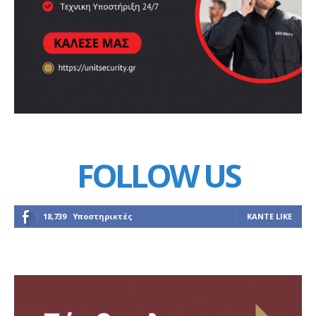
FOLLOW US
18,739
Υποστηρικτές
ΚΆΝΤΕ LIKE