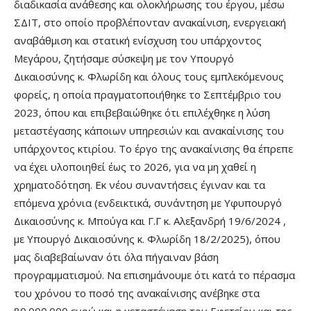
διαδικασία ανάθεσης και ολοκλήρωσης του έργου, μέσω
ΣΔΙΤ, στο οποίο προβλέπονταν ανακαίνιση, ενεργειακή
αναβάθμιση και στατική ενίσχυση του υπάρχοντος
Μεγάρου, ζητήσαμε σύσκεψη με τον Υπουργό
Δικαιοσύνης κ. Φλωρίδη και όλους τους εμπλεκόμενους
φορείς, η οποία πραγματοποιήθηκε το Σεπτέμβριο του
2023, όπου και επιβεβαιώθηκε ότι επιλέχθηκε η λύση
μεταστέγασης κάποιων υπηρεσιών και ανακαίνισης του
υπάρχοντος κτιρίου. Το έργο της ανακαίνισης θα έπρεπε
να έχει υλοποιηθεί έως το 2026, για να μη χαθεί η
χρηματοδότηση. Εκ νέου συναντήσεις έγιναν και τα
επόμενα χρόνια (ενδεικτικά, συνάντηση με Υφυπουργό
Δικαιοσύνης κ. Μπούγα και Γ.Γ κ. Αλεξανδρή 19/6/2024 ,
με Υπουργό Δικαιοσύνης κ. Φλωρίδη 18/2/2025), όπου
μας διαβεβαίωναν ότι όλα πήγαιναν βάση
προγραμματισμού. Να επισημάνουμε ότι κατά το πέρασμα
του χρόνου το ποσό της ανακαίνισης ανέβηκε στα
80.000.000 ευρώ και η μεταστέγαση του Εφετείου και της