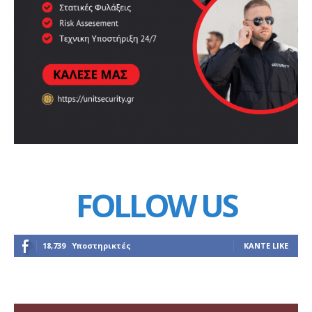
FOLLOW US
18,739
Υποστηρικτές
ΚΆΝΤΕ LIKE