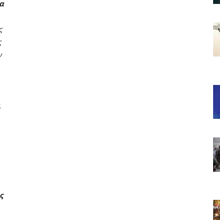
α
ς
ς
ν
ι
ς