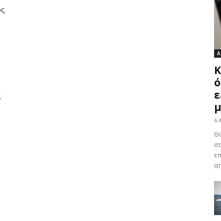
ος
Α
Κ
ό
ε
μ
6 
Θύ
στ
επ
απ