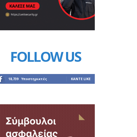
FOLLOW US
18,739
Υποστηρικτές
ΚΆΝΤΕ LIKE