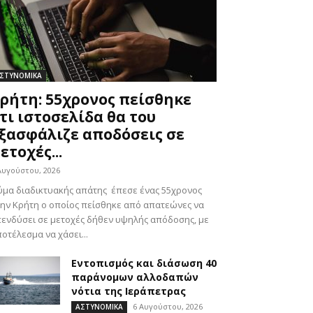
ΣΤΥΝΟΜΙΚΑ
ρήτη: 55χρονος πείσθηκε
τι ιστοσελίδα θα του
ξασφάλιζε αποδόσεις σε
ετοχές...
Αυγούστου, 2026
μα διαδικτυακής απάτης έπεσε ένας 55χρονος
ην Κρήτη ο οποίος πείσθηκε από απατεώνες να
ενδύσει σε μετοχές δήθεν υψηλής απόδοσης, με
οτέλεσμα να χάσει...
Εντοπισμός και διάσωση 40
παράνομων αλλοδαπών
νότια της Ιεράπετρας
6 Αυγούστου, 2026
ΑΣΤΥΝΟΜΙΚΑ