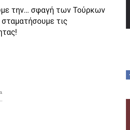
υμε την… σφαγή των Τούρκων
α σταματήσουμε τις
ητας!
ει
α…
ό