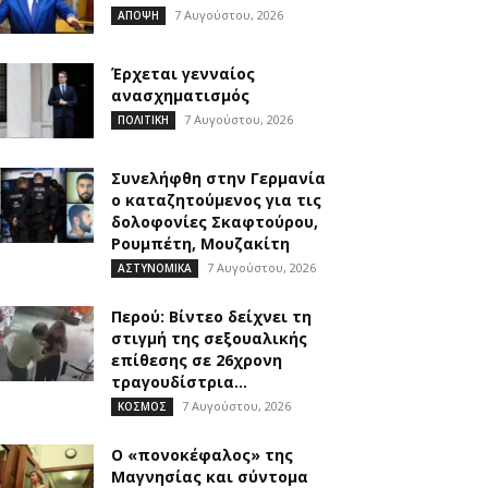
7 Αυγούστου, 2026
ΑΠΟΨΗ
Έρχεται γενναίος
ανασχηματισμός
7 Αυγούστου, 2026
ΠΟΛΙΤΙΚΗ
Συνελήφθη στην Γερμανία
ο καταζητούμενος για τις
δολοφονίες Σκαφτούρου,
Ρουμπέτη, Μουζακίτη
7 Αυγούστου, 2026
ΑΣΤΥΝΟΜΙΚΑ
Περού: Βίντεο δείχνει τη
στιγμή της σεξουαλικής
επίθεσης σε 26χρονη
τραγουδίστρια...
7 Αυγούστου, 2026
ΚΟΣΜΟΣ
Ο «πονοκέφαλος» της
Μαγνησίας και σύντομα