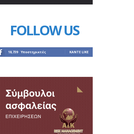
FOLLOW US
18,739
Υποστηρικτές
ΚΆΝΤΕ LIKE