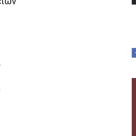
είων
ν
α