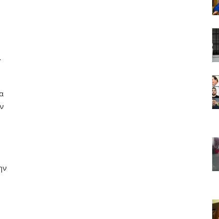
ι
α
υν
ην