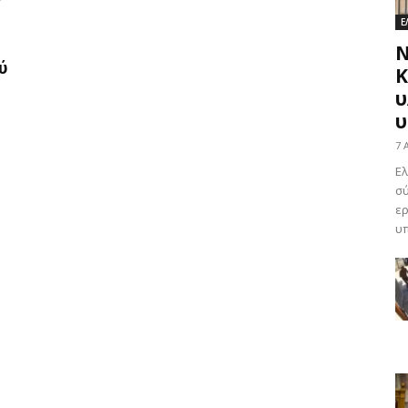
Ε
Ν
ύ
Κ
υ
υ
7 
Ελ
σύ
ερ
υπ