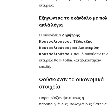
εταιρεία;
Εξηγώντας το σκάνδαλο με πολ
απλά λόγια
Η οικογένεια
Δημήτρης
Κουτσολιούτσος
,
Τζώρτζης
Κουτσολιούτσος
και
Αικατερίνη
Κουτσολιούτσου
, που διοικούσαν την
εταιρεία
Folli Follie
, καταδικάστηκαν
επειδή:
Φούσκωναν τα οικονομικά
στοιχεία
Παρουσίαζαν ψεύτικους ή
παραποιημένους ισολογισμούς ώστε να