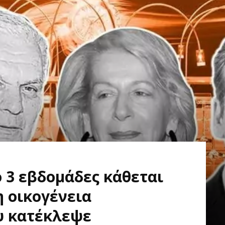
πό 3 εβδομάδες κάθεται
η οικογένεια
υ κατέκλεψε