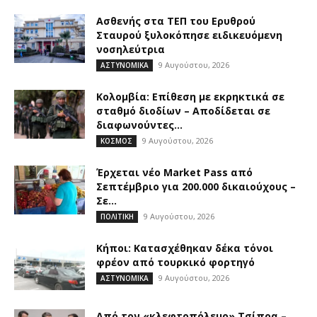
Ασθενής στα ΤΕΠ του Ερυθρού
Σταυρού ξυλοκόπησε ειδικευόμενη
νοσηλεύτρια
9 Αυγούστου, 2026
ΑΣΤΥΝΟΜΙΚΑ
Κολομβία: Επίθεση με εκρηκτικά σε
σταθμό διοδίων – Αποδίδεται σε
διαφωνούντες...
9 Αυγούστου, 2026
ΚΟΣΜΟΣ
Έρχεται νέο Market Pass από
Σεπτέμβριο για 200.000 δικαιούχους –
Σε...
9 Αυγούστου, 2026
ΠΟΛΙΤΙΚΗ
Κήποι: Κατασχέθηκαν δέκα τόνοι
φρέον από τουρκικό φορτηγό
9 Αυγούστου, 2026
ΑΣΤΥΝΟΜΙΚΑ
Από τον «κλεφτοπόλεμο» Τσίπρα –