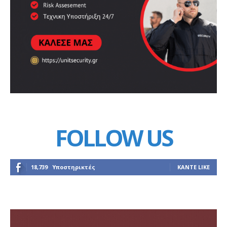
FOLLOW US
18,739
Υποστηρικτές
ΚΆΝΤΕ LIKE