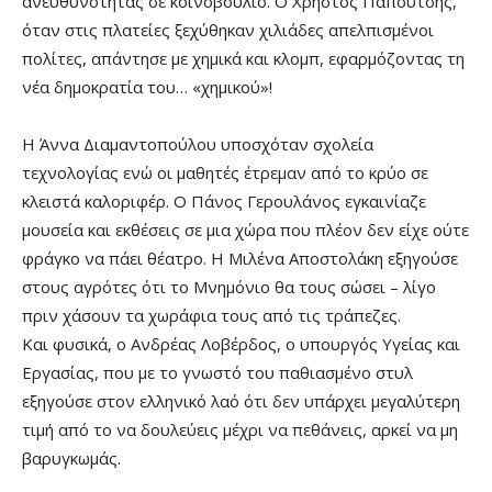
ανευθυνότητας σε κοινοβούλιο. Ο Χρήστος Παπουτσής,
όταν στις πλατείες ξεχύθηκαν χιλιάδες απελπισμένοι
πολίτες, απάντησε με χημικά και κλομπ, εφαρμόζοντας τη
νέα δημοκρατία του… «χημικού»!
Η Άννα Διαμαντοπούλου υποσχόταν σχολεία
τεχνολογίας ενώ οι μαθητές έτρεμαν από το κρύο σε
κλειστά καλοριφέρ. Ο Πάνος Γερουλάνος εγκαινίαζε
μουσεία και εκθέσεις σε μια χώρα που πλέον δεν είχε ούτε
φράγκο να πάει θέατρο. Η Μιλένα Αποστολάκη εξηγούσε
στους αγρότες ότι το Μνημόνιο θα τους σώσει – λίγο
πριν χάσουν τα χωράφια τους από τις τράπεζες.
Και φυσικά, ο Ανδρέας Λοβέρδος, ο υπουργός Υγείας και
Εργασίας, που με το γνωστό του παθιασμένο στυλ
εξηγούσε στον ελληνικό λαό ότι δεν υπάρχει μεγαλύτερη
τιμή από το να δουλεύεις μέχρι να πεθάνεις, αρκεί να μη
βαρυγκωμάς.