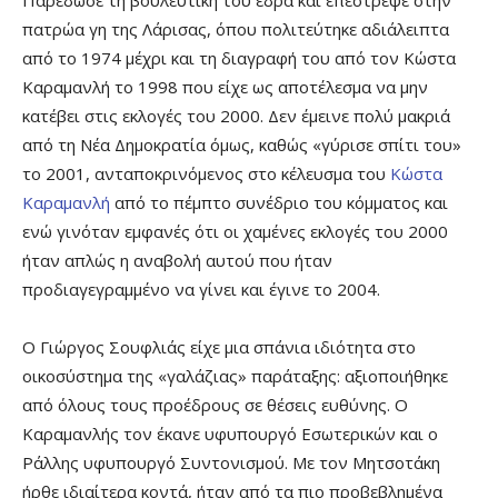
Παρέδωσε τη βουλευτική του έδρα και επέστρεψε στην
πατρώα γη της Λάρισας, όπου πολιτεύτηκε αδιάλειπτα
από το 1974 μέχρι και τη διαγραφή του από τον Κώστα
Καραμανλή το 1998 που είχε ως αποτέλεσμα να μην
κατέβει στις εκλογές του 2000. Δεν έμεινε πολύ μακριά
από τη Νέα Δημοκρατία όμως, καθώς «γύρισε σπίτι του»
το 2001, ανταποκρινόμενος στο κέλευσμα του
Κώστα
Καραμανλή
από το πέμπτο συνέδριο του κόμματος και
ενώ γινόταν εμφανές ότι οι χαμένες εκλογές του 2000
ήταν απλώς η αναβολή αυτού που ήταν
προδιαγεγραμμένο να γίνει και έγινε το 2004.
Ο Γιώργος Σουφλιάς είχε μια σπάνια ιδιότητα στο
οικοσύστημα της «γαλάζιας» παράταξης: αξιοποιήθηκε
από όλους τους προέδρους σε θέσεις ευθύνης. Ο
Καραμανλής τον έκανε υφυπουργό Εσωτερικών και ο
Ράλλης υφυπουργό Συντονισμού. Με τον Μητσοτάκη
ήρθε ιδιαίτερα κοντά, ήταν από τα πιο προβεβλημένα