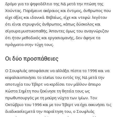
δρόμο για το ψηφοδέλτιο της ΝΔ μετά την πτώση της
Χούντας. Παρέμεινε ακέραιος και έντιμος, άνθρωπος που
είχε αξίες και ιδανικά. Βεβαίως, είχε και ντεφώ: λεγόταν
ότι είναι στρυφνός άνθρωπος, κάπως δύσκολος και
σίγουρα μυστικοπαθής. Άπαντες όμως του αναγνώριζαν
ότι ήταν μεθοδικός και εργασιομανής, δεν άφηνε τα
πράγματα στην τύχη τους.
Οι δύο προσπάθειες
Ο Σουφλιάς αποφάσισε να αλλάξει πίστα το 1996 και να
κεφαλαιοποιήσει το status του εντός της ΝΔ μετά την
αποτυχία του Έβερτ να κερδίσει τον μάλλον άπειρο
Κώστα Σημίτη που ξεκίνησε τη θητεία τους ως
πρωθυπουργός με τη μαύρη νύχτα των Ιμίων. Τον
Οκτώβριο του 1996 και με τον Έβερτ να έχει εκκινήσει τις
διαδικασίεςμετά την παραίτηση του, ο Σουφλιάς