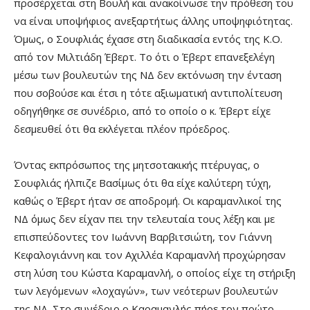
προσέρχεται στη Βουλή και ανακοίνωσε την πρόθεση του
να είναι υποψήφιος ανεξαρτήτως άλλης υποψηφιότητας.
Όμως, ο Σουφλιάς έχασε στη διαδικασία εντός της Κ.Ο.
από τον Μιλτιάδη Έβερτ. Το ότι ο Έβερτ επανεξελέγη
μέσω των βουλευτών της ΝΔ δεν εκτόνωση την ένταση
που σοβούσε και έτσι η τότε αξιωματική αντιπολίτευση
οδηγήθηκε σε συνέδριο, από το οποίο ο κ. Έβερτ είχε
δεσμευθεί ότι θα εκλέγεται πλέον πρόεδρος.
Όντας εκπρόσωπος της μητσοτακικής πτέρυγας, ο
Σουφλιάς ήλπιζε Βασίμως ότι θα είχε καλύτερη τύχη,
καθώς ο Έβερτ ήταν σε αποδρομή. Οι καραμανλικοί της
ΝΔ όμως δεν είχαν πει την τελευταία τους λέξη και με
επισπεύδοντες τον Ιωάννη Βαρβιτσιώτη, τον Γιάννη
Κεφαλογιάννη και τον Αχιλλέα Καραμανλή προχώρησαν
στη λύση του Κώστα Καραμανλή, ο οποίος είχε τη στήριξη
των λεγόμενων «λοχαγών», των νεότερων βουλευτών
της ΝΔ. Στο συνέδριο ο Καραμανλής πήρε τον πρώτο