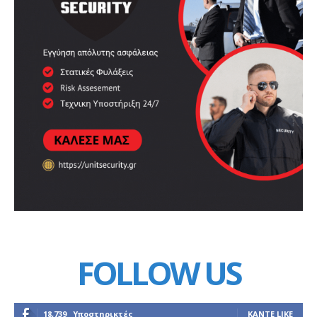
FOLLOW US
18,739
Υποστηρικτές
ΚΆΝΤΕ LIKE