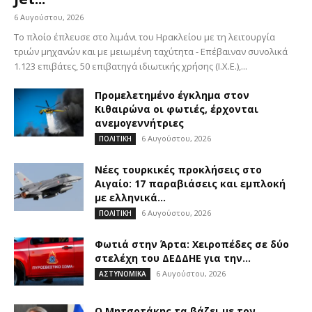
6 Αυγούστου, 2026
Το πλοίο έπλευσε στο λιμάνι του Ηρακλείου με τη λειτουργία
τριών μηχανών και με μειωμένη ταχύτητα - Επέβαιναν συνολικά
1.123 επιβάτες, 50 επιβατηγά ιδιωτικής χρήσης (Ι.Χ.Ε.),...
Προμελετημένο έγκλημα στον
Κιθαιρώνα οι φωτιές, έρχονται
ανεμογεννήτριες
6 Αυγούστου, 2026
ΠΟΛΙΤΙΚΗ
Νέες τουρκικές προκλήσεις στο
Αιγαίο: 17 παραβιάσεις και εμπλοκή
με ελληνικά...
6 Αυγούστου, 2026
ΠΟΛΙΤΙΚΗ
Φωτιά στην Άρτα: Χειροπέδες σε δύο
στελέχη του ΔΕΔΔΗΕ για την...
6 Αυγούστου, 2026
ΑΣΤΥΝΟΜΙΚΑ
Ο Μητσοτάκης τα βάζει με τον…