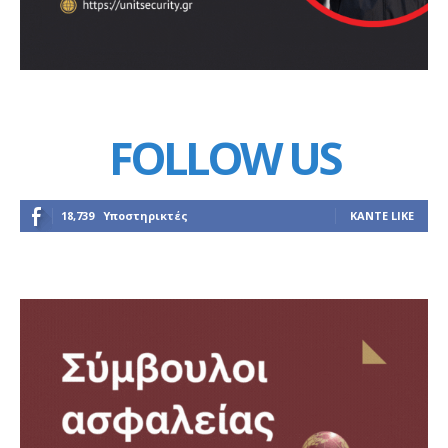
FOLLOW US
18,739
Υποστηρικτές
ΚΆΝΤΕ LIKE