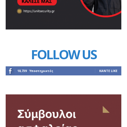
FOLLOW US
18,739
Υποστηρικτές
ΚΆΝΤΕ LIKE