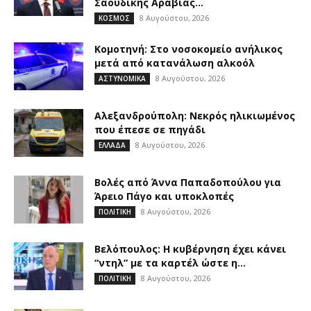
Σαουδικής Αραβίας...
8 Αυγούστου, 2026
ΚΟΣΜΟΣ
Κομοτηνή: Στο νοσοκομείο ανήλικος
μετά από κατανάλωση αλκοόλ
8 Αυγούστου, 2026
ΑΣΤΥΝΟΜΙΚΑ
Αλεξανδρούπολη: Νεκρός ηλικιωμένος
που έπεσε σε πηγάδι
8 Αυγούστου, 2026
ΕΛΛΑΔΑ
Βολές από Άννα Παπαδοπούλου για
Άρειο Πάγο και υποκλοπές
8 Αυγούστου, 2026
ΠΟΛΙΤΙΚΗ
Βελόπουλος: Η κυβέρνηση έχει κάνει
“ντηλ” με τα καρτέλ ώστε η...
8 Αυγούστου, 2026
ΠΟΛΙΤΙΚΗ