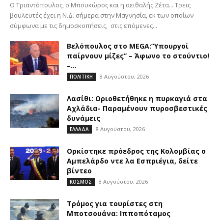
Ο Τριαντόπουλος, ο Μπουκώρος και η αειθαλής Ζέτα... Τρεις
βουλευτές έχει η Ν.Δ. σήμερα στην Μαγνησία, εκ των οποίων
σύμφωνα με τις δημοσκοπήσεις, στις επόμενες...
Βελόπουλος στο MEGA:”Υπουργοί
παίρνουν μίζες” – Άφωνο το στούντιο!
–...
8 Αυγούστου, 2026
ΠΟΛΙΤΙΚΗ
Λασίθι: Οριοθετήθηκε η πυρκαγιά στα
Αχλάδια- Παραμένουν πυροσβεστικές
δυνάμεις
8 Αυγούστου, 2026
ΕΛΛΑΔΑ
Ορκίστηκε πρόεδρος της Κολομβίας ο
Αμπελάρδο ντε λα Εσπριέγια, δείτε
βίντεο
8 Αυγούστου, 2026
ΚΟΣΜΟΣ
Τρόμος για τουρίστες στη
Μποτσουάνα: Ιπποπόταμος