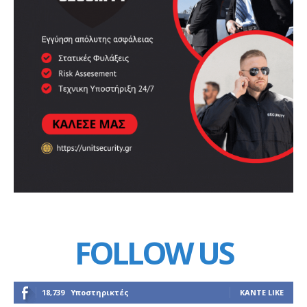
FOLLOW US
18,739
Υποστηρικτές
ΚΆΝΤΕ LIKE