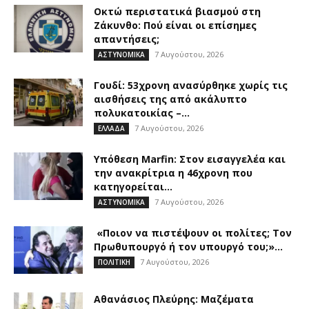
Οκτώ περιστατικά βιασμού στη
Ζάκυνθο: Πού είναι οι επίσημες
απαντήσεις;
7 Αυγούστου, 2026
ΑΣΤΥΝΟΜΙΚΑ
Γουδί: 53χρονη ανασύρθηκε χωρίς τις
αισθήσεις της από ακάλυπτο
πολυκατοικίας –...
7 Αυγούστου, 2026
ΕΛΛΑΔΑ
Υπόθεση Marfin: Στον εισαγγελέα και
την ανακρίτρια η 46χρονη που
κατηγορείται...
7 Αυγούστου, 2026
ΑΣΤΥΝΟΜΙΚΑ
«Ποιον να πιστέψουν οι πολίτες; Τον
Πρωθυπουργό ή τον υπουργό του;»...
7 Αυγούστου, 2026
ΠΟΛΙΤΙΚΗ
Αθανάσιος Πλεύρης: Μαζέματα