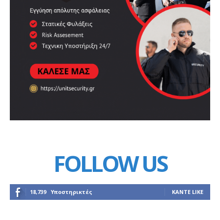
FOLLOW US
18,739
Υποστηρικτές
ΚΆΝΤΕ LIKE