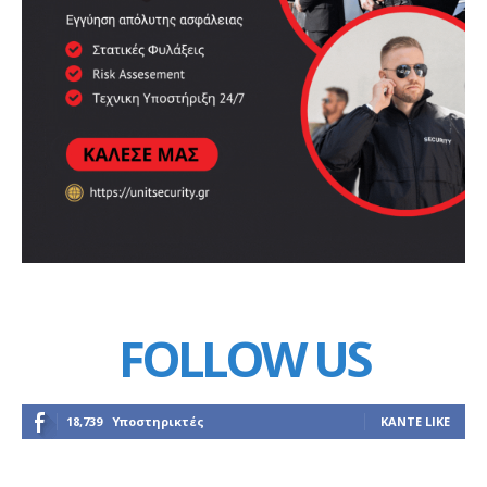
FOLLOW US
18,739
Υποστηρικτές
ΚΆΝΤΕ LIKE