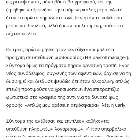
ως ρεσεψιονίστ, μόνο βάσει βιογραφικού, και της
ζητήθηκε να ξεκινήσει την επόμενη κιόλας μέρα. «Αυτό
ήταν το πρώτο σημάδι ότι ίσως δεν ήταν το καλύτερο
μέρος για δουλειά, αλλά ήμουν απελπισμένη, οπότε το
δέχτηκα», λέει.
Οι τρεις πρώτοι μήνες ήταν «εντάξει» και μάλιστα
προήχθη σε υπεύθυνη μισθοδοσίας (HR payroll manager).
Σύντομα όμως τα πράγματα πήραν αρνητική τροπή. Ένας
νέος συνάδελφος, συγγενής των αφεντικών, άρχισε να τη
δυσφημεί και διέδωσε ψευδώς ότι ήταν αλκοολική, απλώς
επειδή προτιμούσε να χρησιμοποιεί ένα επιτραπέζιο
φωτιστικό στο γραφείο της αντί για το δυνατό φως
οροφής. «Απλώς μου αρέσει η ατμόσφαιρα», λέει η Carly.
Σύντομα της ανέθεσαν και επιπλέον καθήκοντα:
υπεύθυνη πληρωτέων λογαριασμών. «Ήταν υπερβολικό
για μια 21χρονη να τα διαχειριστεί μόνη της», θυμάται. Η