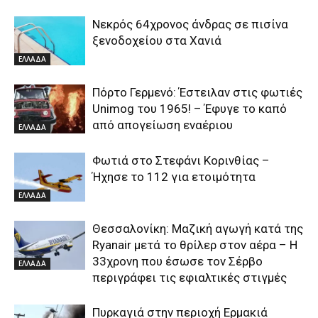
Νεκρός 64χρονος άνδρας σε πισίνα
ξενοδοχείου στα Χανιά
ΕΛΛΑΔΑ
Πόρτο Γερμενό: Έστειλαν στις φωτιές
Unimog του 1965! – Έφυγε το καπό
από απογείωση εναέριου
ΕΛΛΑΔΑ
Φωτιά στο Στεφάνι Κορινθίας –
Ήχησε το 112 για ετοιμότητα
ΕΛΛΑΔΑ
Θεσσαλονίκη: Μαζική αγωγή κατά της
Ryanair μετά το θρίλερ στον αέρα – Η
33χρονη που έσωσε τον Σέρβο
ΕΛΛΑΔΑ
περιγράφει τις εφιαλτικές στιγμές
Πυρκαγιά στην περιοχή Ερμακιά