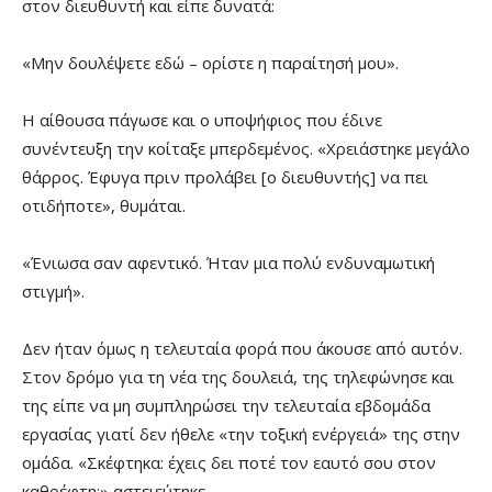
στον διευθυντή και είπε δυνατά:
«Μην δουλέψετε εδώ – ορίστε η παραίτησή μου».
Η αίθουσα πάγωσε και ο υποψήφιος που έδινε
συνέντευξη την κοίταξε μπερδεμένος. «Χρειάστηκε μεγάλο
θάρρος. Έφυγα πριν προλάβει [ο διευθυντής] να πει
οτιδήποτε», θυμάται.
«Ένιωσα σαν αφεντικό. Ήταν μια πολύ ενδυναμωτική
στιγμή».
Δεν ήταν όμως η τελευταία φορά που άκουσε από αυτόν.
Στον δρόμο για τη νέα της δουλειά, της τηλεφώνησε και
της είπε να μη συμπληρώσει την τελευταία εβδομάδα
εργασίας γιατί δεν ήθελε «την τοξική ενέργειά» της στην
ομάδα. «Σκέφτηκα: έχεις δει ποτέ τον εαυτό σου στον
καθρέφτη;» αστειεύτηκε.