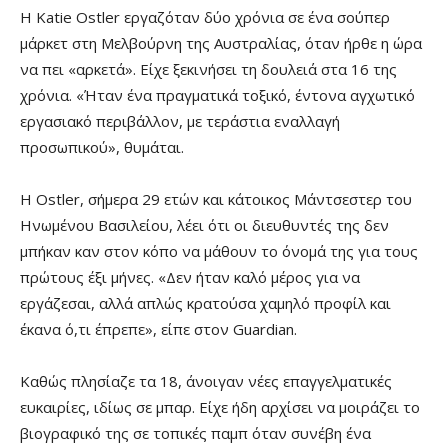
Η Katie Ostler εργαζόταν δύο χρόνια σε ένα σούπερ
μάρκετ στη Μελβούρνη της Αυστραλίας, όταν ήρθε η ώρα
να πει «αρκετά». Είχε ξεκινήσει τη δουλειά στα 16 της
χρόνια. «Ήταν ένα πραγματικά τοξικό, έντονα αγχωτικό
εργασιακό περιβάλλον, με τεράστια εναλλαγή
προσωπικού», θυμάται.
Η Ostler, σήμερα 29 ετών και κάτοικος Μάντσεστερ του
Ηνωμένου Βασιλείου, λέει ότι οι διευθυντές της δεν
μπήκαν καν στον κόπο να μάθουν το όνομά της για τους
πρώτους έξι μήνες. «Δεν ήταν καλό μέρος για να
εργάζεσαι, αλλά απλώς κρατούσα χαμηλό προφίλ και
έκανα ό,τι έπρεπε», είπε στον Guardian.
Καθώς πλησίαζε τα 18, άνοιγαν νέες επαγγελματικές
ευκαιρίες, ιδίως σε μπαρ. Είχε ήδη αρχίσει να μοιράζει το
βιογραφικό της σε τοπικές παμπ όταν συνέβη ένα