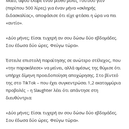
Μάιο, αφού έλαβε έναν μισθό μόλις 100.000 γιεν
(περίπου 500 λίρες) για έναν μήνα «σκληρής
διδασκαλίας», αποφάσισε ότι είχε φτάσει η ώρα να πει
«αντίο».
«Δύο μήνες; Είσαι τυχερή αν σου δώσω δύο εβδομάδες.
Σου έδωσα δύο ώρες. Φεύγω τώρα».
Έστειλε επιστολή παραίτησης σε ανώτερο στέλεχος, που
«την παρακάλεσε» να μείνει, αλλά αμέσως της θύμισε ότι
υπήρχε δίμηνη προειδοποίηση αποχώρησης. Στο βίντεό
της στο TikTok – που έχει συγκεντρώσει 1,2 εκατομμύρια
προβολές – η Slaughter λέει ότι απάντησε στη
διευθύντρια:
«Δύο μήνες; Είσαι τυχερή αν σου δώσω δύο εβδομάδες.
Σου έδωσα δύο ώρες. Φεύγω τώρα».