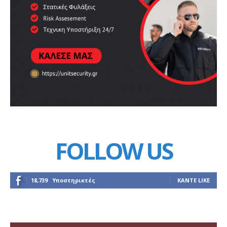
FOLLOW US
18,739
Υποστηρικτές
ΚΆΝΤΕ LIKE