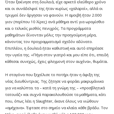
Όταν ξεκίνησε στη δουλειά, είχε αρκετό ελεύθερο χρόνο
και οι συνάδελφοί της ήταν κυρίως «χαλαροί», αλλά οι
τριγμοί δεν άργησαν να φανούν. Η αμοιβή ήταν 2.000
γιεν (περίπου 10 λίρες) ανά μάθημα αντί για ωρομίσθιο
και ο τελικός μισθός πενιχρός. Τα προγράμματα
μαθημάτων δίνονταν μόλις την προηγούμενη μέρα,
κάνοντας τον προγραμματισμό σχεδόν αδύνατο.
Επιπλέον, η δουλειά ήταν καθιστική και αυτό επηρέασε
την υγεία της. «Πήγα στον γιατρό και μου είπε ότι, επειδή
κάθεσαι συνεχώς, έχεις φλεγμονή στον αυχένα», θυμάται.
Η σταγόνα που ξεχείλισε το ποτήρι ήταν η άφιξη της
νέας διευθύντριας. Της ζήτησε να φοράει μακρυμάνικα
για να καλύπτει τα – κατά τη γνώμη της – «προσβλητικά
τατουάζ» και συχνά παρακολουθούσε τα μαθήματα, κάτι
που, όπως λέει η Slaughter, έκανε όλους να νιώθουν
«αμήχανα». Έφτασε στο σημείο να κλαίει κάθε βράδυ. Τον