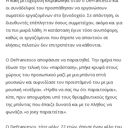
Η κακή μεταχείριση κλιμακώθηκε όταν ο DeFrancesco και
οι συνάδελφοί του προσπάθησαν να οργανώσουν
σωματείο εργαζομένων στο ξενοδοχείο. Σε απάντηση, οι
διευθυντές επέπλητταν όσους συμμετείχαν, ακόμα και για
τα πιο μικρά λάθη. Η κατάσταση έγινε τόσο ανυπόφορη,
καθώς οι εργαζόμενοι που έπρεπε να απαντούν σε
κλήσεις πελατών δεν επιτρεπόταν να κάθονται.
Ο DeFrancesco αποφάσισε να παραιτηθεί. Την ημέρα που
έδωσε την τελική του «παράσταση», μπήκε κρυφά στους
χώρους του προσωπικού μαζί με μια μπάντα επτά
μουσικών και αιφνιδίασε τον προϊστάμενό του με μια
μουσική «ενέδρα». «Ήρθα να σας πω ότι παραιτούμαι»,
είπε, πριν αποχωρήσει υπό τους θριαμβευτικούς ήχους
της μπάντας που έπαιζε δυνατά και με το πλήθος να
φωνάζει «ο Joey παραιτείται».
Ο DeFrancesco, τότε μόλις 22 ετών, έπεισε έναν φίλο του