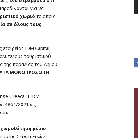
παραδίνονται για να
ριστικό χωριό
το οποίο
ία σε όλους τους
 εταιρείας IDM Capital
ολυτελούς τουριστικού
μα της παραλίας του Δήμου
MATA ΜΟΝΟΠΡΟΣΩΠΗ
rise Greecε Η IDM
ν.
4864/2021 ως
(αβ).
ή χωροθέτηση μέσω
άπτυξης Στρατηγικών