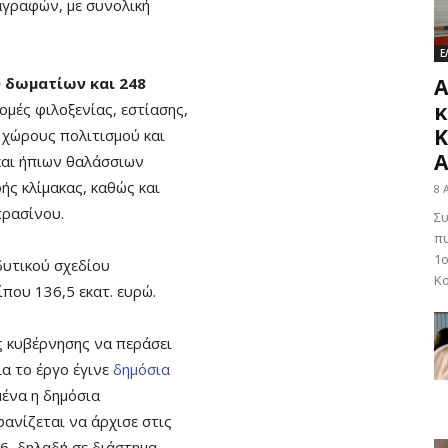
αγραφών, με συνολική
Ε
 δωματίων και 248
Α
κ
ομές φιλοξενίας, εστίασης,
Κ
 χώρους πολιτισμού και
Α
και ήπιων θαλάσσιων
ής κλίμακας, καθώς και
8 
ρασίνου.
Σ
πυ
1ο
υτικού σχεδίου
Κο
που 136,5 εκατ. ευρώ.
ς κυβέρνησης να περάσει
α το έργο έγινε
δημόσια
ένα η δημόσια
ανίζεται να άρχισε στις
6, δηλαδή σε διάστημα