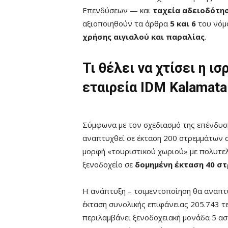
Επενδύσεων — και
ταχεία αδειοδότη
αξιοποιηθούν τα άρθρα
5 και 6
του νόμ
χρήσης αιγιαλού και παραλίας
.
Τι θέλει να χτίσει η ισ
εταιρεία IDM Kalamata
Σύμφωνα με τον σχεδιασμό της επένδυση
αναπτυχθεί σε έκταση 200 στρεμμάτων 
μορφή «τουριστικού χωριού» με πολυτελε
ξενοδοχείο σε
δομημένη έκταση 40 σ
Η ανάπτυξη – τσιμεντοποίηση θα αναπτ
έκταση συνολικής επιφάνειας 205.743 τ
περιλαμβάνει ξενοδοχειακή μονάδα 5 α