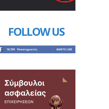
FOLLOW US
18,739
Υποστηρικτές
ΚΆΝΤΕ LIKE