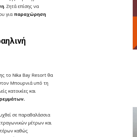
ση
. Ζητά επίσης να
ου για
παραχώρηση
ραηλινή
ς το Nika Bay Resort θα
στον Μπουρνιά υπό τη
ίς κατοικίες και
τρεμμάτων.
υχθεί σε παραθαλάσσια
ετραγωνικών μέτρων και
στέρων καθώς