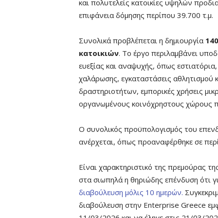
και πολυτελείς κατοικίες υψηλών προδι
επιφάνεια δόμησης περίπου 39.700 τ.μ.
Συνολικά προβλέπεται η δημιουργία
140
κατοικιών
. Το έργο περιλαμβάνει υποδ
ευεξίας και αναψυχής, όπως εστιατόρια,
χαλάρωσης, εγκαταστάσεις αθλητισμού 
δραστηριοτήτων, εμπορικές χρήσεις μικρ
οργανωμένους κοινόχρηστους χώρους π
O συνολικός προϋπολογισμός του επενδ
ανέρχεται, όπως προαναφέρθηκε σε περί
Είναι χαρακτηριστικό της πρεμούρας τη
στα σιωπηλά η θηριώδης επένδυση ότι γι
διαβούλευση μόλις 10 ημερών.
Συγκεκριμ
διαβούλευση στην Enterprise Greece εμφ
11/03/2026 και να έληγε στις 21/03/202