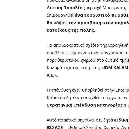
Δυτική Παραλία
(περιοχή Μπουρνιά), 
δημιουργηθεί
ένα τουριστικό παραθε
θα κόψει την πρόσβαση στην παραλ
κατοίκους της πόλης.
Το αποικιοκρατικό σχέδιο της ισραηλινής
προβλέπει την «ανάπτυξη σύγχρονου, π
παραθεριστικού χωριού στο δυτικό τμή
Καλαμάτας» της εταιρείας
«IDM KALA
Α.Ε.».
Η επένδυση έχει υποβληθεί στην Εnterp
Kalamata ζητά να υπαχθεί το έργο στον
Στρατηγική Επένδυση κατηγορίας 1
Αυτό πρακτικά σημαίνει ότι ζητά
ειδικ
ΕΣΧΑΣΕ
— Ειδικού Σχεδίου Χωρικής Αν