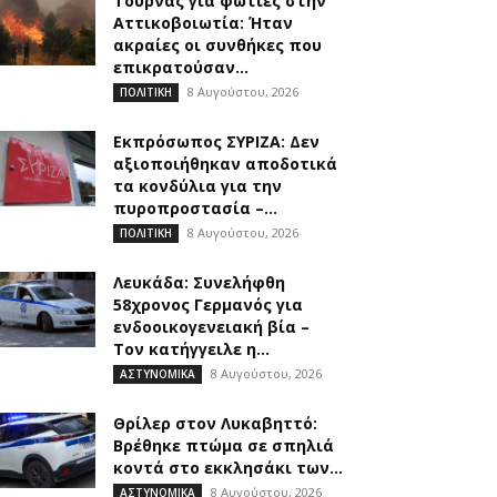
Τουρνάς για φωτιές στην
Αττικοβοιωτία: Ήταν
ακραίες οι συνθήκες που
επικρατούσαν...
8 Αυγούστου, 2026
ΠΟΛΙΤΙΚΗ
Εκπρόσωπος ΣΥΡΙΖΑ: Δεν
αξιοποιήθηκαν αποδοτικά
τα κονδύλια για την
πυροπροστασία –...
8 Αυγούστου, 2026
ΠΟΛΙΤΙΚΗ
Λευκάδα: Συνελήφθη
58χρονος Γερμανός για
ενδοοικογενειακή βία –
Τον κατήγγειλε η...
8 Αυγούστου, 2026
ΑΣΤΥΝΟΜΙΚΑ
Θρίλερ στον Λυκαβηττό:
Βρέθηκε πτώμα σε σπηλιά
κοντά στο εκκλησάκι των...
8 Αυγούστου, 2026
ΑΣΤΥΝΟΜΙΚΑ