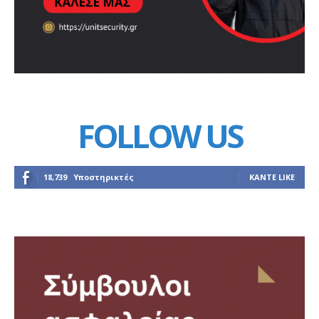
FOLLOW US
18,739
Υποστηρικτές
ΚΆΝΤΕ LIKE