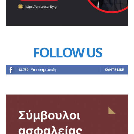
FOLLOW US
18,739
Υποστηρικτές
ΚΆΝΤΕ LIKE