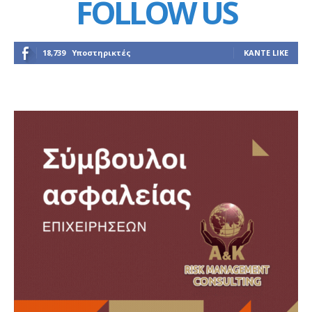
FOLLOW US
18,739
Υποστηρικτές
ΚΆΝΤΕ LIKE