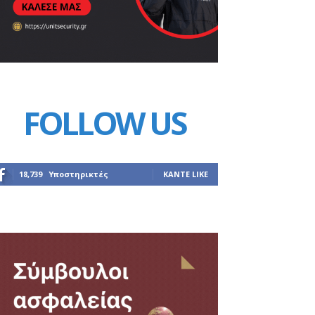
FOLLOW US
18,739
Υποστηρικτές
ΚΆΝΤΕ LIKE