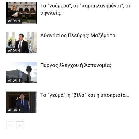
Τα “νούμερα”, οι “παραπλανημένοι”, οι
αφελείς…
ΑΠΟΨΗ
Αθανάσιος Πλεύρης: Μαζέματα
ΑΠΟΨΗ
Πύργος ἐλέγχου ἡ Ἀστυνομία;
ΑΠΟΨΗ
Το “γεύμα”, η “βίλα” και η υποκρισία…
ΑΠΟΨΗ