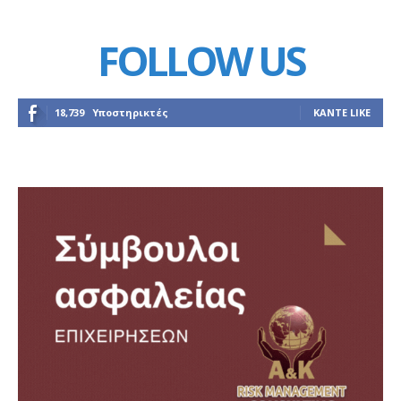
FOLLOW US
18,739
Υποστηρικτές
ΚΆΝΤΕ LIKE