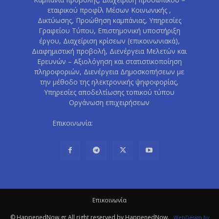
εταιρικού προφίλ Μέσων Κοινωνικής ,
Δικτύωσης, Προώθηση καμπάνιας, Υπηρεσίες
Γραφείου Τύπου, Επιστημονική υποστήριξη
έργου, Διαχείριση κρίσεων (επικοινωνιακά),
Διαφημιστική προβολή, Διενέργεια Μελετών και
Ερευνών – Αξιολόγηση και στατιστικοποίηση
πληροφοριών, Διενέργεια Δημοσκοπήσεων με
την μέθοδο της ηλεκτρονικής ψηφοφορίας,
Υπηρεσίες αποδελτίωσης τοπικού τύπου
Οργάνωση επιχειρήσεων
Επικοινωνία:
info@happenednow.gr
Eπικοινωνία
© HappenedNow.gr All right reserved by HappenedNow.
WebDesign
by