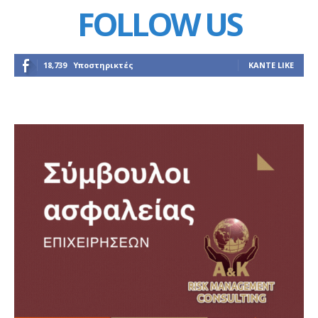
FOLLOW US
18,739
Υποστηρικτές
ΚΆΝΤΕ LIKE