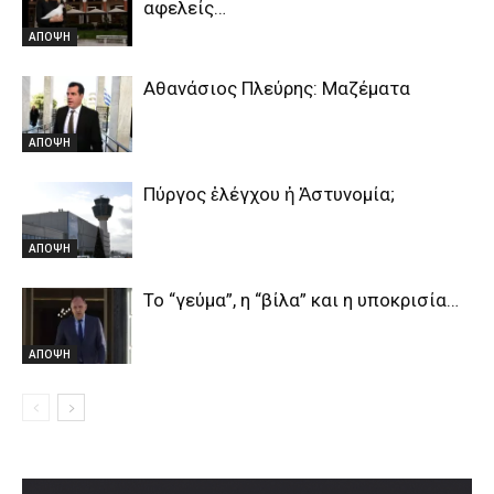
αφελείς…
ΑΠΟΨΗ
Αθανάσιος Πλεύρης: Μαζέματα
ΑΠΟΨΗ
Πύργος ἐλέγχου ἡ Ἀστυνομία;
ΑΠΟΨΗ
Το “γεύμα”, η “βίλα” και η υποκρισία…
ΑΠΟΨΗ