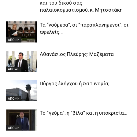
και του δικού σας
παλαιοκομματισμού, κ. Μητσοτάκη
Τα “νούμερα”, οι “παραπλανημένοι”, οι
αφελείς…
ΑΠΟΨΗ
Αθανάσιος Πλεύρης: Μαζέματα
ΑΠΟΨΗ
Πύργος ἐλέγχου ἡ Ἀστυνομία;
ΑΠΟΨΗ
Το “γεύμα”, η “βίλα” και η υποκρισία…
ΑΠΟΨΗ