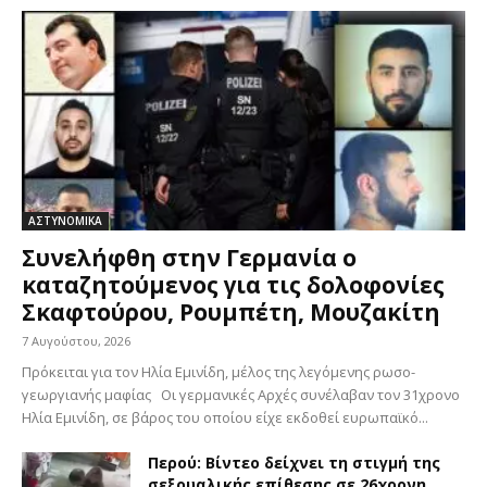
ΑΣΤΥΝΟΜΙΚΑ
Συνελήφθη στην Γερμανία ο
καταζητούμενος για τις δολοφονίες
Σκαφτούρου, Ρουμπέτη, Μουζακίτη
7 Αυγούστου, 2026
Πρόκειται για τον Ηλία Εμινίδη, μέλος της λεγόμενης ρωσο-
γεωργιανής μαφίας Οι γερμανικές Αρχές συνέλαβαν τον 31χρονο
Ηλία Εμινίδη, σε βάρος του οποίου είχε εκδοθεί ευρωπαϊκό...
Περού: Βίντεο δείχνει τη στιγμή της
σεξουαλικής επίθεσης σε 26χρονη