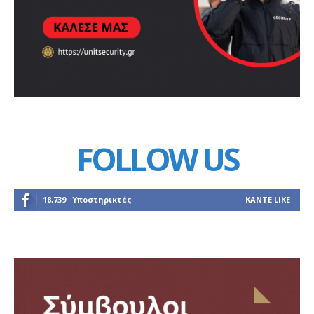
FOLLOW US
18,739
Υποστηρικτές
ΚΆΝΤΕ LIKE