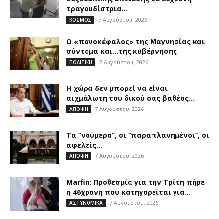
τραγουδίστρια...
7 Αυγούστου, 2026
ΚΟΣΜΟΣ
Ο «πονοκέφαλος» της Μαγνησίας και
σύντομα και…της κυβέρνησης
7 Αυγούστου, 2026
ΠΟΛΙΤΙΚΗ
Η χώρα δεν μπορεί να είναι
αιχμάλωτη του δικού σας βαθέος...
7 Αυγούστου, 2026
ΑΠΟΨΗ
Τα “νούμερα”, οι “παραπλανημένοι”, οι
αφελείς…
7 Αυγούστου, 2026
ΑΠΟΨΗ
Marfin: Προθεσμία για την Τρίτη πήρε
η 46χρονη που κατηγορείται για...
7 Αυγούστου, 2026
ΑΣΤΥΝΟΜΙΚΑ