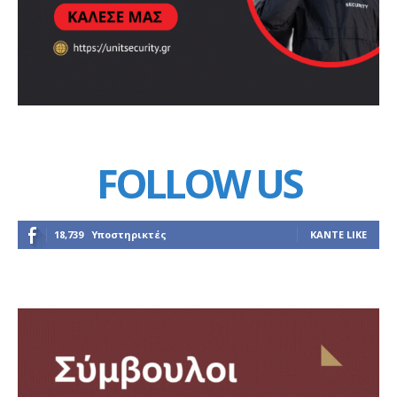
FOLLOW US
18,739
Υποστηρικτές
ΚΆΝΤΕ LIKE