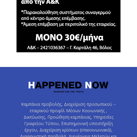
Καμπάνια προβολής, Διαχείριση προσωπικού –
εταιρικού προφίλ Μέσων Κοινωνικής ,
Δικτύωσης, Προώθηση καμπάνιας, Υπηρεσίες
Γραφείου Τύπου, Επιστημονική υποστήριξη
έργου, Διαχείριση κρίσεων (επικοινωνιακά),
Διαφημιστική προβολή, Διενέργεια Μελετών και