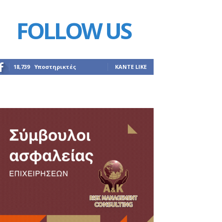
FOLLOW US
18,739
Υποστηρικτές
ΚΆΝΤΕ LIKE