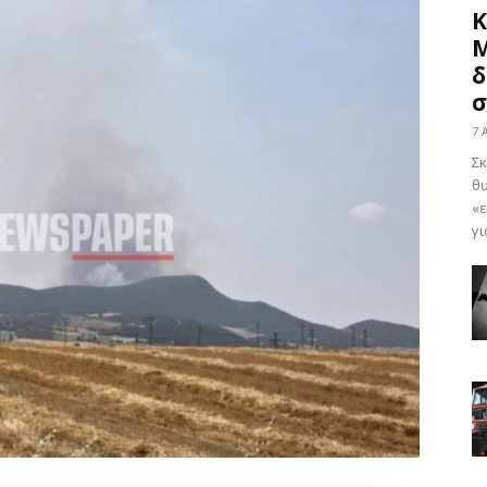
Κ
Μ
δ
σ
7 
Σκ
θ
«ε
γι