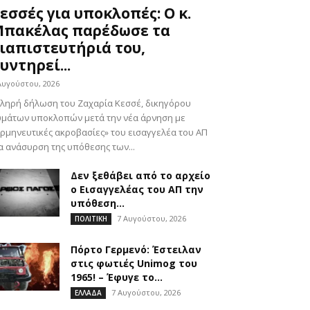
εσσές για υποκλοπές: Ο κ.
πακέλας παρέδωσε τα
ιαπιστευτήριά του,
υντηρεί...
Αυγούστου, 2026
ληρή δήλωση του Ζαχαρία Κεσσέ, δικηγόρου
υμάτων υποκλοπών μετά την νέα άρνηση με
ρμηνευτικές ακροβασίες» του εισαγγελέα του ΑΠ
α ανάσυρση της υπόθεσης των...
Δεν ξεθάβει από το αρχείο
ο Εισαγγελέας του ΑΠ την
υπόθεση...
7 Αυγούστου, 2026
ΠΟΛΙΤΙΚΗ
Πόρτο Γερμενό: Έστειλαν
στις φωτιές Unimog του
1965! – Έφυγε το...
7 Αυγούστου, 2026
ΕΛΛΑΔΑ