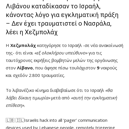
Λιβάνου καταδίκασαν το Ισραήλ,
κάνοντας λόγο για εγκληματική πράξη
– Δεν έχει τραυματιστεί ο Νασράλα,
λέει η Χεζμπολάχ
Η
Χεζμπολάχ
κατηγόρησε το Ισραήλ -σε νέα ανακοίνωσή
της- ότι είναι
«εξ ολοκλήρου υπεύθυνο»
για τις
ταυτόχρονες εκρήξεις βομβητών μελών της οργάνωσης
στον
Λίβανο
, που άφησε πίσω τουλάχιστον
9
νεκρούς
και σχεδόν 2.800 τραυματίες.
Το λιβανέζικο κίνημα διαβεβαίωσε ότι το Ισραήλ
«θα
λάβει δίκαιη τιμωρία»
μετά από
«αυτή την εγκληματική
επίθεση».
🇱🇧 🇮🇱Israelis hack into all ‘pager’ communication
devices used by Lebanese people, remotely triggering