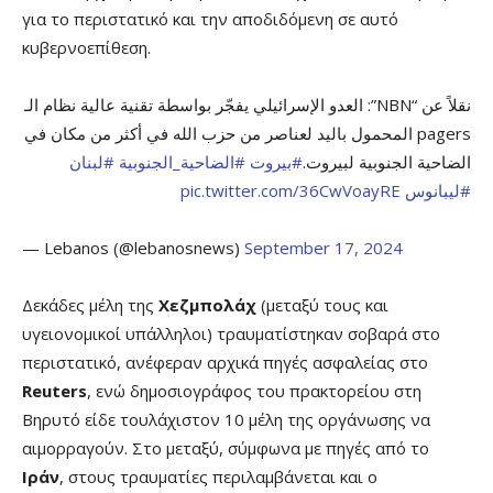
για το περιστατικό και την αποδιδόμενη σε αυτό
κυβερνοεπίθεση.
نقلاً عن “NBN”: العدو الإسرائيلي يفجّر بواسطة تقنية عالية نظام الـ
pagers المحمول باليد لعناصر من حزب الله في أكثر من مكان في
الضاحية الجنوبية لبيروت.
#بيروت
#الضاحية_الجنوبية
#لبنان
pic.twitter.com/36CwVoayRE
#ليبانوس
— Lebanos (@lebanosnews)
September 17, 2024
Δεκάδες μέλη της
Χεζμπολάχ
(μεταξύ τους και
υγειονομικοί υπάλληλοι) τραυματίστηκαν σοβαρά στο
περιστατικό, ανέφεραν αρχικά πηγές ασφαλείας στο
Reuters
, ενώ δημοσιογράφος του πρακτορείου στη
Βηρυτό είδε τουλάχιστον 10 μέλη της οργάνωσης να
αιμορραγούν. Στο μεταξύ, σύμφωνα με πηγές από το
Ιράν
, στους τραυματίες περιλαμβάνεται και ο