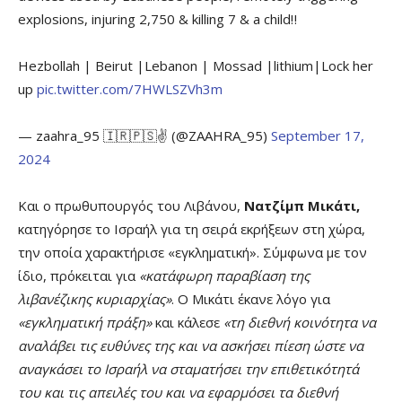
explosions, injuring 2,750 & killing 7 & a child‼️
Hezbollah | Beirut |Lebanon | Mossad |lithium|Lock her
up
pic.twitter.com/7HWLSZVh3m
— zaahra_95 🇮🇷🇵🇸✌ (@ZAAHRA_95)
September 17,
2024
Και ο πρωθυπουργός του Λιβάνου,
Νατζίμπ Μικάτι,
κατηγόρησε το Ισραήλ για τη σειρά εκρήξεων στη χώρα,
την οποία χαρακτήρισε «εγκληματική». Σύμφωνα με τον
ίδιο, πρόκειται για
«κατάφωρη παραβίαση της
λιβανέζικης κυριαρχίας»
. Ο Μικάτι έκανε λόγο για
«εγκληματική πράξη»
και κάλεσε
«τη διεθνή κοινότητα να
αναλάβει τις ευθύνες της και να ασκήσει πίεση ώστε να
αναγκάσει το Ισραήλ να σταματήσει την επιθετικότητά
του και τις απειλές του και να εφαρμόσει τα διεθνή