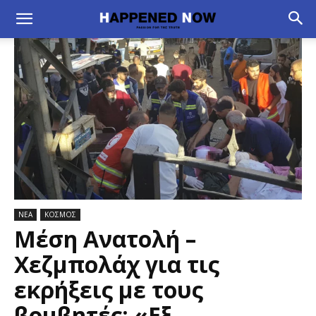
ΝΕΑ
ΚΟΣΜΟΣ
Μέση Ανατολή –
Χεζμπολάχ για τις
εκρήξεις με τους
βομβητές: «Εξ