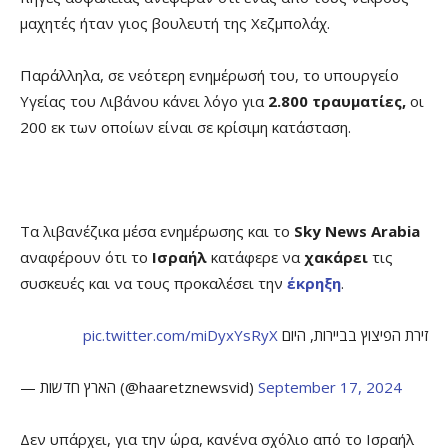
μαχητές ήταν γιος βουλευτή της Χεζμπολάχ.
Παράλληλα, σε νεότερη ενημέρωσή του, το υπουργείο
Υγείας του Λιβάνου κάνει λόγο για
2.800 τραυματίες,
οι
200 εκ των οποίων είναι σε κρίσιμη κατάσταση.
Τα λιβανέζικα μέσα ενημέρωσης και το
Sky News Arabia
αναφέρουν ότι το
Ισραήλ
κατάφερε να
χακάρει
τις
συσκευές και να τους προκαλέσει την
έκρηξη
.
pic.twitter.com/miDyxYsRyX
זירת הפיצוץ בביירות, היום
— הארץ חדשות (@haaretznewsvid)
September 17, 2024
Δεν υπάρχει, για την ώρα, κανένα σχόλιο από το Ισραήλ