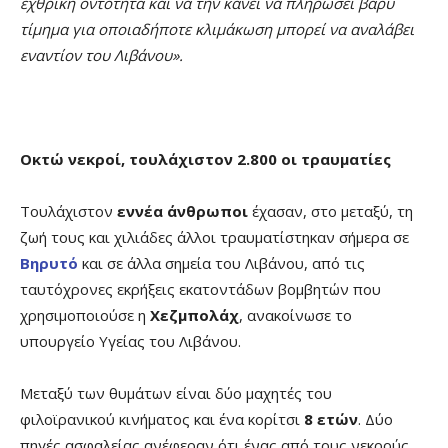
εχθρική οντότητα και να την κάνει να πληρώσει βαρύ
τίμημα για οποιαδήποτε κλιμάκωση μπορεί να αναλάβει
εναντίον του Λιβάνου».
Οκτώ νεκροί, τουλάχιστον 2.800 οι τραυματίες
Τουλάχιστον
εννέα άνθρωποι
έχασαν, στο μεταξύ, τη
ζωή τους και χιλιάδες άλλοι τραυματίστηκαν σήμερα σε
Βηρυτό
και σε άλλα σημεία του Λιβάνου, από τις
ταυτόχρονες εκρήξεις εκατοντάδων βομβητών που
χρησιμοποιούσε η
Χεζμπολάχ
, ανακοίνωσε το
υπουργείο Υγείας του Λιβάνου.
Μεταξύ των θυμάτων είναι δύο μαχητές του
φιλοϊρανικού κινήματος και ένα κορίτσι
8 ετών
. Δύο
πηγές ασφαλείας ανέφεραν ότι ένας από τους νεκρούς