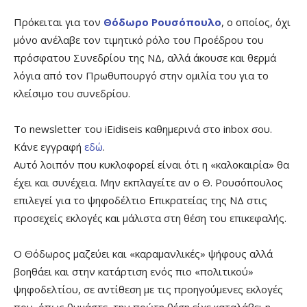
Πρόκειται για τον
Θόδωρο Ρουσόπουλο
, ο οποίος, όχι
μόνο ανέλαβε τον τιμητικό ρόλο του Προέδρου του
πρόσφατου Συνεδρίου της ΝΔ, αλλά άκουσε και θερμά
λόγια από τον Πρωθυπουργό στην ομιλία του για το
κλείσιμο του συνεδρίου.
Το newsletter του iEidiseis καθημερινά στο inbox σου.
Κάνε εγγραφή
εδώ
.
Αυτό λοιπόν που κυκλοφορεί είναι ότι η «καλοκαιρία» θα
έχει και συνέχεια. Μην εκπλαγείτε αν ο Θ. Ρουσόπουλος
επιλεγεί για το ψηφοδέλτιο Επικρατείας της ΝΔ στις
προσεχείς εκλογές και μάλιστα στη θέση του επικεφαλής.
Ο Θόδωρος μαζεύει και «καραμανλικές» ψήφους αλλά
βοηθάει και στην κατάρτιση ενός πιο «πολιτικού»
ψηφοδελτίου, σε αντίθεση με τις προηγούμενες εκλογές
που, όπως θυμάστε, την πρώτη θέση είχε καταλάβει η