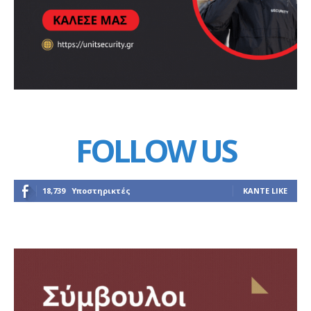
FOLLOW US
18,739
Υποστηρικτές
ΚΆΝΤΕ LIKE